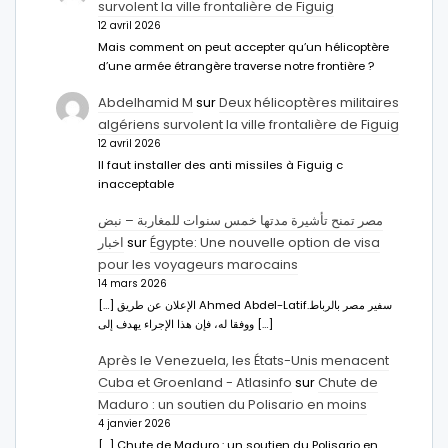
survolent la ville frontalière de Figuig
12 avril 2026
Mais comment on peut accepter qu’un hélicoptère
d’une armée étrangère traverse notre frontière ?
Abdelhamid M
sur
Deux hélicoptères militaires
algériens survolent la ville frontalière de Figuig
12 avril 2026
Il faut installer des anti missiles à Figuig c
inacceptable
مصر تمنح تأشيرة مدتها خمس سنوات للمغاربة – نبض
اخبار
sur
Égypte: Une nouvelle option de visa
pour les voyageurs marocains
14 mars 2026
[…] الإعلان عن طريق Ahmed Abdel-Latifسفير مصر بالرباط.
ووفقا له، فإن هذا الإجراء يهدف إلى […]
Après le Venezuela, les États-Unis menacent
Cuba et Groenland - Atlasinfo
sur
Chute de
Maduro : un soutien du Polisario en moins
4 janvier 2026
[…] Chute de Maduro : un soutien du Polisario en