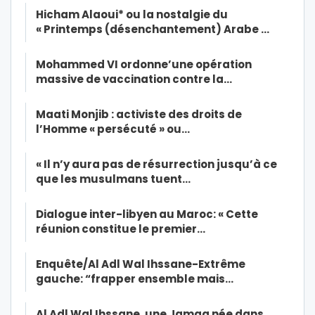
Hicham Alaoui* ou la nostalgie du
« Printemps (désenchantement) Arabe …
Mohammed VI ordonne’une opération
massive de vaccination contre la…
Maati Monjib : activiste des droits de
l’Homme « persécuté » ou…
« Il n’y aura pas de résurrection jusqu’à ce
que les musulmans tuent…
Dialogue inter-libyen au Maroc: « Cette
réunion constitue le premier…
Enquête/Al Adl Wal Ihssane-Extrême
gauche: “frapper ensemble mais…
Al Adl Wal Ihssane, une Jamaa née dans