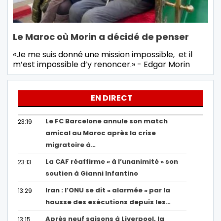
Le Maroc où Morin a décidé de penser
«Je me suis donné une mission impossible, et il
m’est impossible d’y renoncer.» - Edgar Morin
EN DIRECT
Le FC Barcelone annule son match
23:19
amical au Maroc après la crise
migratoire à…
La CAF réaffirme « à l’unanimité » son
23:13
soutien à Gianni Infantino
Iran : l’ONU se dit « alarmée » par la
13:29
hausse des exécutions depuis les…
Après neuf saisons à Liverpool, la
13:15