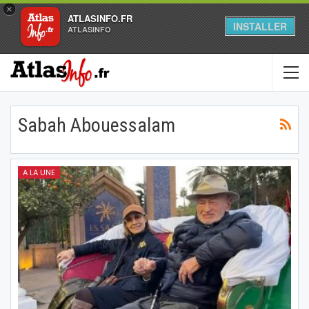
×
ATLASINFO.FR
INSTALLER
ATLASINFO
Sabah Abouessalam
A LA UNE