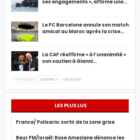
ses engagements », affirme une…
Le FC Barcelone annule son match
amical au Maroc après la crise…
La CAF réaffirme « à l’unanimité »
son soutien à Gianni…
PRÉCÉDENT
SUIVANT
1 De 30 841
LES PLUS LUS
France/ Polisario: sortir de la zone grise
Beur FM/Israël: Rose Ameziane dénonce les