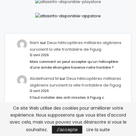
Nam
sur
Deux hélicoptères militaires algériens
survolent la ville frontalière de Figuig
12 avril 2026
Mais comment on peut accepter qu’un hélicoptère
d’une armée étrangère traverse notre frontière ?
Abdelhamid M
sur
Deux hélicoptères militaires
algériens survolent la ville frontalière de Figuig
12 avril 2026
Il faut installer des anti missiles à Figuig c
inacceptable
Ce site Web utilise des cookies pour améliorer votre
مصر تمنح تأشيرة مدتها خمس سنوات للمغاربة – نبض
expérience. Nous supposerons que vous êtes d'accord
اخبار
sur
Égypte: Une nouvelle option de visa
avec cela, mais vous pouvez vous désinscrire si vous le
pour les voyageurs marocains
souhaitez.
J'accepte
Lire la suite
14 mars 2026