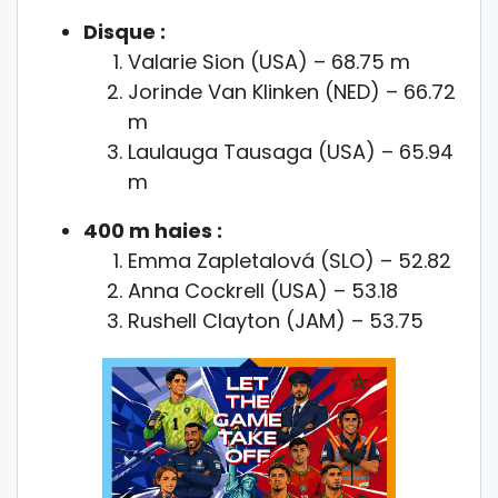
Disque :
Valarie Sion (USA) – 68.75 m
Jorinde Van Klinken (NED) – 66.72
m
Laulauga Tausaga (USA) – 65.94
m
400 m haies :
Emma Zapletalová (SLO) – 52.82
Anna Cockrell (USA) – 53.18
Rushell Clayton (JAM) – 53.75