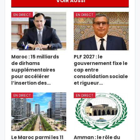
VOIR AUSSI
EN DIRECT
EN DIRECT
Maroc : 15 milliards
PLF 2027 : le
de dirhams
gouvernement fixe le
supplémentaires
cap entre
pour accélérer
consolidation sociale
l’insertion des…
et rigueur…
EN DIRECT
EN DIRECT
Le Maroc parmi les 11
Amman : le rôle du