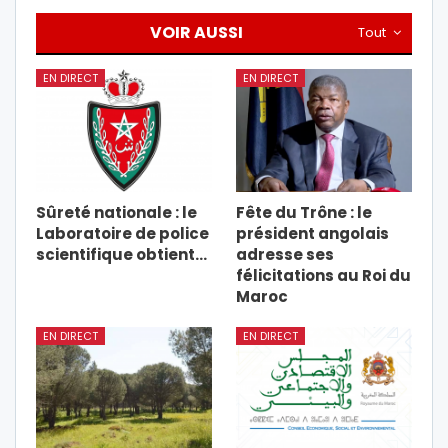
VOIR AUSSI
Tout
EN DIRECT
EN DIRECT
Sûreté nationale : le
Fête du Trône : le
Laboratoire de police
président angolais
scientifique obtient…
adresse ses
félicitations au Roi du
Maroc
EN DIRECT
EN DIRECT