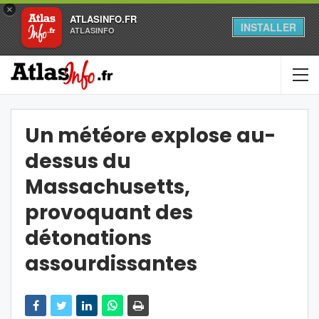
×
ATLASINFO.FR
INSTALLER
ATLASINFO
Un météore explose au-
dessus du
Massachusetts,
provoquant des
détonations
assourdissantes