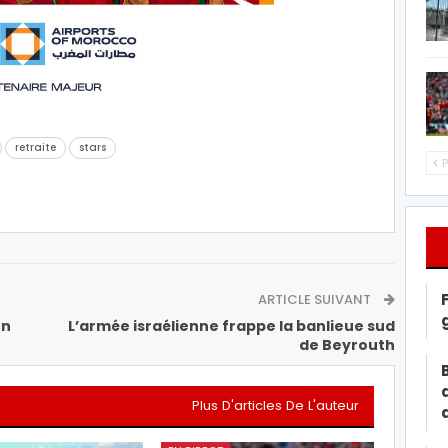
retraite
stars
P
ARTICLE SUIVANT
en
L’armée israélienne frappe la banlieue sud
de Beyrouth
Plus D'articles De L'auteur