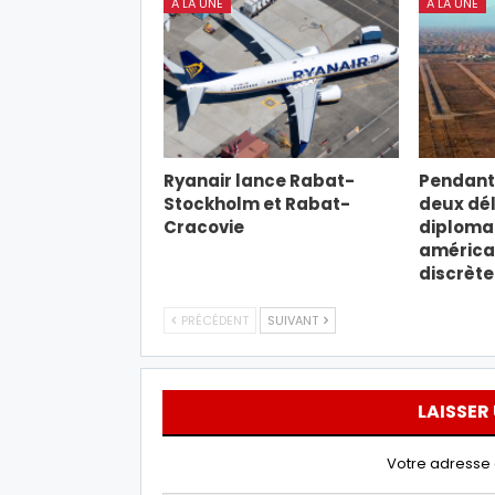
A LA UNE
A LA UNE
Ryanair lance Rabat-
Pendant 
Stockholm et Rabat-
deux dé
Cracovie
diploma
américa
discrèt
PRÉCÉDENT
SUIVANT
LAISSER
Votre adresse 