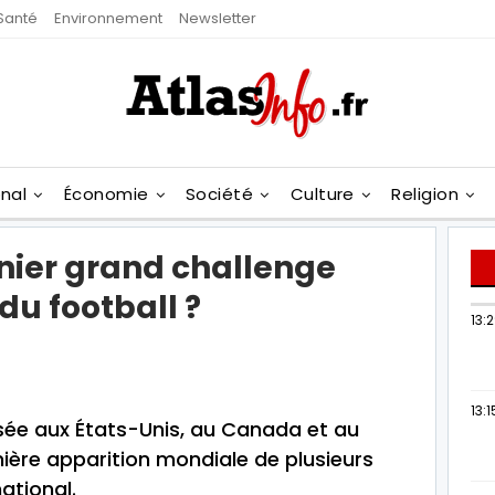
Santé
Environnement
Newsletter
onal
Économie
Société
Culture
Religion
rnier grand challenge
du football ?
13:
13:1
ée aux États-Unis, au Canada et au
nière apparition mondiale de plusieurs
ational.