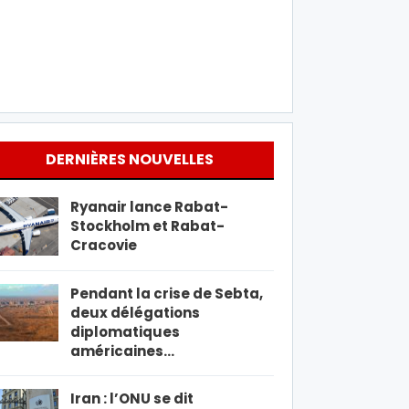
DERNIÈRES NOUVELLES
Ryanair lance Rabat-
Stockholm et Rabat-
Cracovie
Pendant la crise de Sebta,
deux délégations
diplomatiques
américaines…
Iran : l’ONU se dit