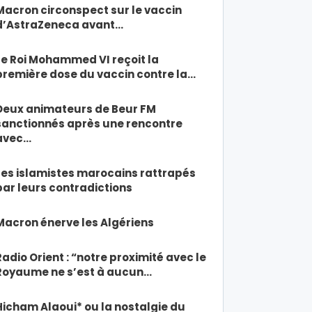
Macron circonspect sur le vaccin
d’AstraZeneca avant…
Le Roi Mohammed VI reçoit la
première dose du vaccin contre la…
Deux animateurs de Beur FM
sanctionnés après une rencontre
avec…
Les islamistes marocains rattrapés
par leurs contradictions
Macron énerve les Algériens
Radio Orient : “notre proximité avec le
Royaume ne s’est à aucun…
Hicham Alaoui* ou la nostalgie du