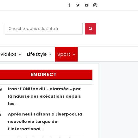
Vidéos
Lifestyle
Sport
EN DIRECT
Iran : l’ONU se dit « alarmée » par
29
la hausse des exécutions depuis
les…
Après neuf saisons à Liverpool, la
5
nouvelle vie turque de
l’international…