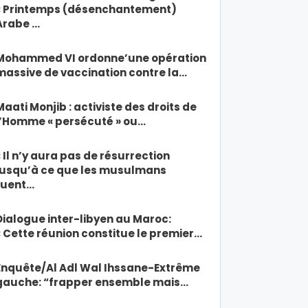
« Printemps (désenchantement)
Arabe …
Mohammed VI ordonne’une opération
massive de vaccination contre la…
Maati Monjib : activiste des droits de
l’Homme « persécuté » ou…
« Il n’y aura pas de résurrection
jusqu’à ce que les musulmans
tuent…
Dialogue inter-libyen au Maroc:
« Cette réunion constitue le premier…
Enquête/Al Adl Wal Ihssane-Extrême
gauche: “frapper ensemble mais…