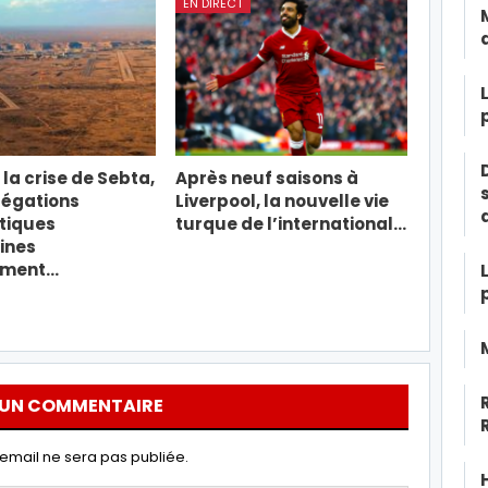
EN DIRECT
la crise de Sebta,
Après neuf saisons à
légations
Liverpool, la nouvelle vie
tiques
turque de l’international…
ines
ement…
 UN COMMENTAIRE
email ne sera pas publiée.