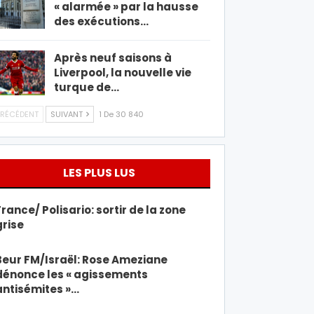
« alarmée » par la hausse
des exécutions…
Après neuf saisons à
Liverpool, la nouvelle vie
turque de…
RÉCÉDENT
SUIVANT
1 De 30 840
LES PLUS LUS
France/ Polisario: sortir de la zone
grise
Beur FM/Israël: Rose Ameziane
dénonce les « agissements
antisémites »…