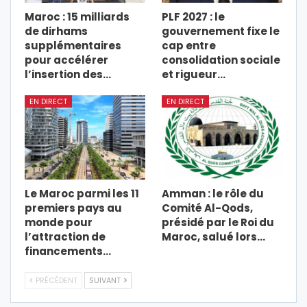
Maroc : 15 milliards
PLF 2027 : le
de dirhams
gouvernement fixe le
supplémentaires
cap entre
pour accélérer
consolidation sociale
l’insertion des…
et rigueur…
EN DIRECT
EN DIRECT
Le Maroc parmi les 11
Amman : le rôle du
premiers pays au
Comité Al-Qods,
monde pour
présidé par le Roi du
l’attraction de
Maroc, salué lors…
financements…
PRÉCÉDENT
SUIVANT