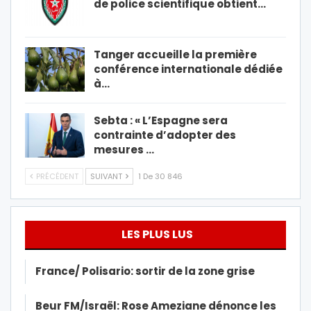
de police scientifique obtient…
Tanger accueille la première
conférence internationale dédiée
à…
Sebta : « L’Espagne sera
contrainte d’adopter des
mesures …
PRÉCÉDENT
SUIVANT
1 De 30 846
LES PLUS LUS
France/ Polisario: sortir de la zone grise
Beur FM/Israël: Rose Ameziane dénonce les