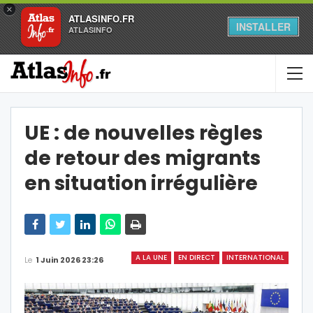
×
ATLASINFO.FR
INSTALLER
ATLASINFO
UE : de nouvelles règles
de retour des migrants
en situation irrégulière
A LA UNE
EN DIRECT
INTERNATIONAL
Le
1 Juin 2026 23:26