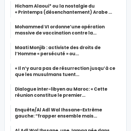
Hicham Alaoui* ou la nostalgie du
« Printemps (désenchantement) Arabe …
Mohammed VI ordonne’une opération
massive de vaccination contre la…
Maati Monjib : activiste des droits de
l’Homme « persécuté » ou…
« Il n’y aura pas de résurrection jusqu’à ce
que les musulmans tuent…
Dialogue inter-libyen au Maroc: « Cette
réunion constitue le premier…
Enquête/Al Adl Wal Ihssane-Extrême
gauche: “frapper ensemble mais…
Al Adl Wal Ihssane, une Jamaa née dans