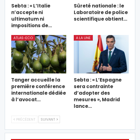
Sebta : « L’Italie
Sûreté nationale : le
n’accepte ni
Laboratoire de police
ultimatum ni
scientifique obtient…
impositions de…
ATLAS-ECO
A LA UNE
Tanger accueille la
Sebta : « L’Espagne
première conférence
sera contrainte
internationale dédiée
d’adopter des
à l’avocat…
mesures », Madrid
lance…
PRÉCÉDENT
SUIVANT