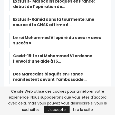
Exclusif- Marocains bloqués en France:
début de l’opération de…
Exclusif-Ramid dans la tourmente: une
source à la CNSS affirme à…
Le roi Mohammed VI opéré du coeur « avec
succès »
Covid-19: le roi Mohammed VI ordonne
l’envoi d’une aide à 15…
Des Marocains bloqués en France
manifestent devant l’ambassade…
Ce site Web utilise des cookies pour améliorer votre
Colonisation: le Parlement tunisien renonce
expérience. Nous supposerons que vous êtes d'accord
à demander des excuses à…
avec cela, mais vous pouvez vous désinscrire si vous le
souhaitez.
J'accepte
Lire la suite
Quand la production des masques au Maroc