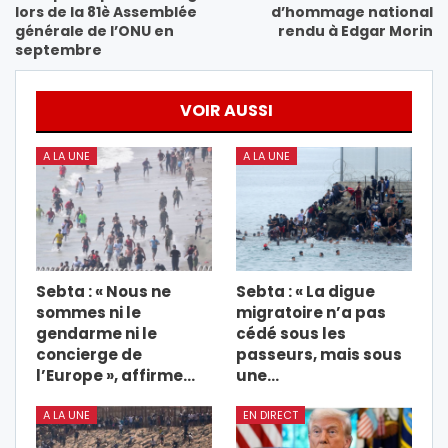
lors de la 81è Assemblée
d’hommage national
générale de l’ONU en
rendu à Edgar Morin
septembre
VOIR AUSSI
A LA UNE
A LA UNE
Sebta : « Nous ne
Sebta : « La digue
sommes ni le
migratoire n’a pas
gendarme ni le
cédé sous les
concierge de
passeurs, mais sous
l’Europe », affirme…
une…
A LA UNE
EN DIRECT