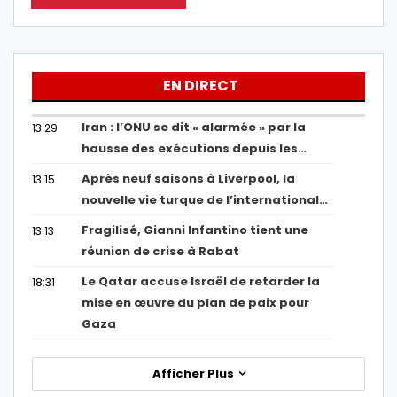
EN DIRECT
Iran : l’ONU se dit « alarmée » par la
13:29
hausse des exécutions depuis les…
Après neuf saisons à Liverpool, la
13:15
nouvelle vie turque de l’international…
Fragilisé, Gianni Infantino tient une
13:13
réunion de crise à Rabat
Le Qatar accuse Israël de retarder la
18:31
mise en œuvre du plan de paix pour
Gaza
Afficher Plus