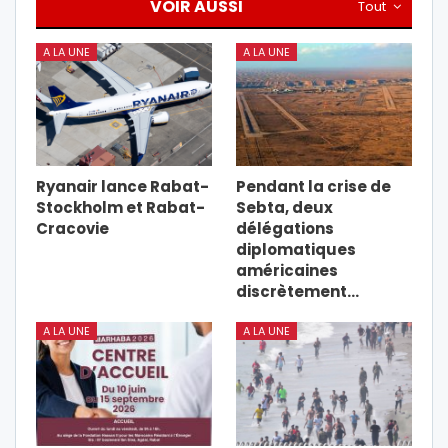
VOIR AUSSI
Tout
A LA UNE
A LA UNE
Ryanair lance Rabat-
Pendant la crise de
Stockholm et Rabat-
Sebta, deux
Cracovie
délégations
diplomatiques
américaines
discrètement…
A LA UNE
A LA UNE