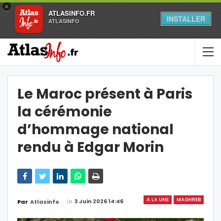
×
ATLASINFO.FR
INSTALLER
ATLASINFO
Le Maroc présent à Paris
la cérémonie
d’hommage national
rendu à Edgar Morin
A LA UNE
MAGHREB
Le
3 Juin 2026 14:46
Par
Atlasinfo