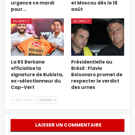
urgence ce mardi
et Moscou dès le 16
pour…
août
EN DIRECT
EN DIRECT
La RS Berkane
Présidentielle au
officialise la
Brésil : Flavio
signature de Bubista,
Bolsonaro promet de
ex-sélectionneur du
respecter le verdict
Cap-Vert
des urnes
PRÉCÉDENT
SUIVANT
LAISSER UN COMMENTAIRE