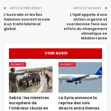
ARTICLE PRÉCÉDENT
ARTICLE SUIVANT
L’Australie et les Îles
L’UpM appelle à une
Salomon ouvrent la voie
action urgente et
à un traité bilatéral
coordonnée face aux
global
effets du changement
climatique en
Méditerranée
VOIR AUSSI
EN DIRECT
EN DIRECT
Sebta : les ministres
La Syrie annonce la
européens de
reprise des vols
l’Intérieur réunis en
directs entre Damas