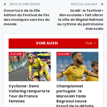
ARTICLE PRÉCÉDENT
ARTICLE SUIVANT
Ouverture de la 29e
Israël : le festival «
édition du Festival de Fès
Morocciada » fait vibrer
des musiques sacrées du
la ville de Migdal HaEmek
monde
au rythme du patrimoine
marocain
VOIR AUSSI
Tout
A LA UNE
A LA UNE
Cyclisme : Demi
Championnat
Vollering remporte le
portugais : le
Tour de France
Marocain Yanis
femmes
Begraoui sauve
Estoril de la défaite