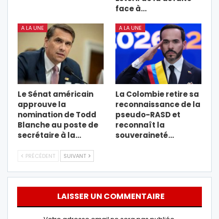
face à…
A LA UNE
A LA UNE
Le Sénat américain
La Colombie retire sa
approuve la
reconnaissance de la
nomination de Todd
pseudo-RASD et
Blanche au poste de
reconnaît la
secrétaire à la…
souveraineté…
PRÉCÉDENT
SUIVANT
LAISSER UN COMMENTAIRE