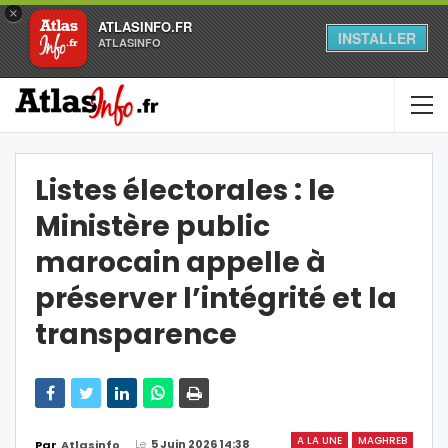
×
ATLASINFO.FR
INSTALLER
ATLASINFO
Listes électorales : le
Ministère public
marocain appelle à
préserver l’intégrité et la
transparence
A LA UNE
MAGHREB
Le
5 Juin 2026 14:38
Par
Atlasinfo