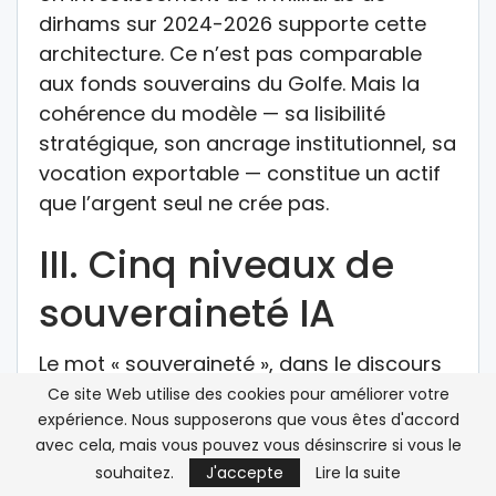
dirhams sur 2024-2026 supporte cette
architecture. Ce n’est pas comparable
aux fonds souverains du Golfe. Mais la
cohérence du modèle — sa lisibilité
stratégique, son ancrage institutionnel, sa
vocation exportable — constitue un actif
que l’argent seul ne crée pas.
III. Cinq niveaux de
souveraineté IA
Le mot « souveraineté », dans le discours
sur l’IA, risque de rester un slogan si on ne
Ce site Web utilise des cookies pour améliorer votre
expérience. Nous supposerons que vous êtes d'accord
le découpe pas. Cinq niveaux en
avec cela, mais vous pouvez vous désinscrire si vous le
définissent la réalité :
souhaitez.
J'accepte
Lire la suite