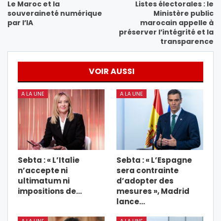
Le Maroc et la
Listes électorales : le
souveraineté numérique
Ministère public
par l’IA
marocain appelle à
préserver l’intégrité et la
transparence
VOIR AUSSI
A LA UNE
A LA UNE
Sebta : « L’Italie
Sebta : « L’Espagne
n’accepte ni
sera contrainte
ultimatum ni
d’adopter des
impositions de…
mesures », Madrid
lance…
A LA UNE
A LA UNE