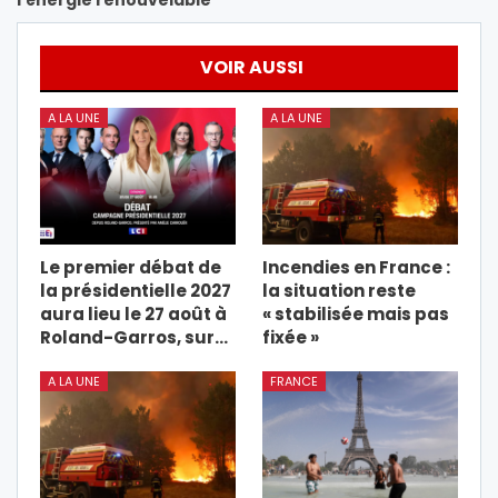
l’énergie renouvelable
VOIR AUSSI
A LA UNE
A LA UNE
Le premier débat de
Incendies en France :
la présidentielle 2027
la situation reste
aura lieu le 27 août à
« stabilisée mais pas
Roland-Garros, sur…
fixée »
A LA UNE
FRANCE