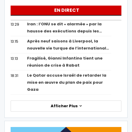
EN DIRECT
Iran : l’ONU se dit « alarmée » par la
13:29
hausse des exécutions depuis les…
Après neuf saisons à Liverpool, la
13:15
nouvelle vie turque de l’international…
Fragilisé, Gianni Infantino tient une
13:13
réunion de crise à Rabat
Le Qatar accuse Israël de retarder la
18:31
mise en œuvre du plan de paix pour
Gaza
Afficher Plus