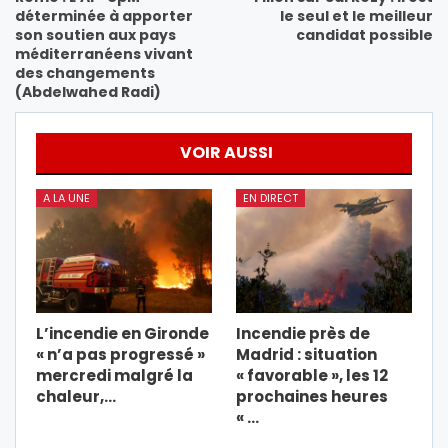
déterminée à apporter
le seul et le meilleur
son soutien aux pays
candidat possible
méditerranéens vivant
des changements
(Abdelwahed Radi)
VOIR AUSSI
A LA UNE
EN DIRECT
L’incendie en Gironde
Incendie près de
« n’a pas progressé »
Madrid : situation
mercredi malgré la
« favorable », les 12
chaleur,…
prochaines heures
« …