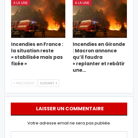
A LA UNE
A LA UNE
Incendies en France :
Incendies en Gironde
la situation reste
: Macron annonce
« stabilisée mais pas
qu’il faudra
fixée »
« replanter et rebâtir
une…
PRÉCÉDENT
SUIVANT
LAISSER UN COMMENTAIRE
Votre adresse email ne sera pas publiée.