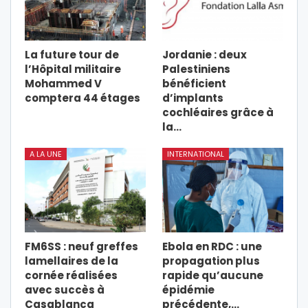
La future tour de
Jordanie : deux
l’Hôpital militaire
Palestiniens
Mohammed V
bénéficient
comptera 44 étages
d’implants
cochléaires grâce à
la…
A LA UNE
INTERNATIONAL
FM6SS : neuf greffes
Ebola en RDC : une
lamellaires de la
propagation plus
cornée réalisées
rapide qu’aucune
avec succès à
épidémie
Casablanca
précédente,…