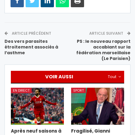
ARTICLE PRÉCÉDENT
ARTICLE SUIVANT
Des vers parasites
PS : le nouveau rapport
étroitement associés à
accablant sur la
l’asthme
fédération marseillaise
(Le Parisien)
VOIR AUSSI
Tout
EN DIRECT
SPORT
Après neuf saisons à
Fragilisé, Gianni