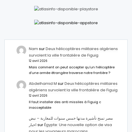
Nam
sur
Deux hélicoptères militaires algériens
survolent la ville frontalière de Figuig
12 avril 2026
Mais comment on peut accepter qu’un hélicoptère
d’une armée étrangère traverse notre frontière ?
Abdelhamid M
sur
Deux hélicoptères militaires
algériens survolent la ville frontalière de Figuig
12 avril 2026
Il faut installer des anti missiles à Figuig c
inacceptable
مصر تمنح تأشيرة مدتها خمس سنوات للمغاربة – نبض
اخبار
sur
Égypte: Une nouvelle option de visa
pour les voyageurs marocains