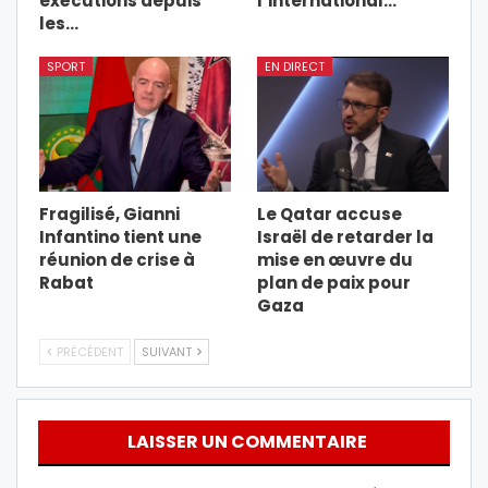
exécutions depuis
l’international…
les…
SPORT
EN DIRECT
Fragilisé, Gianni
Le Qatar accuse
Infantino tient une
Israël de retarder la
réunion de crise à
mise en œuvre du
Rabat
plan de paix pour
Gaza
PRÉCÉDENT
SUIVANT
LAISSER UN COMMENTAIRE