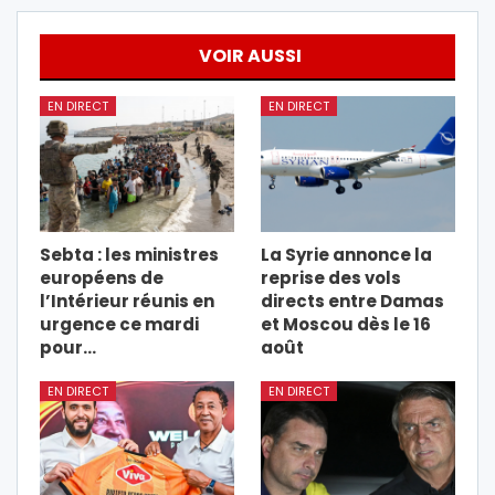
VOIR AUSSI
EN DIRECT
EN DIRECT
Sebta : les ministres
La Syrie annonce la
européens de
reprise des vols
l’Intérieur réunis en
directs entre Damas
urgence ce mardi
et Moscou dès le 16
pour…
août
EN DIRECT
EN DIRECT