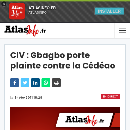
×
ATLASINFO.FR
INSTALLER
ATLASINFO
CIV : Gbagbo porte
plainte contre la Cédéao
EN DIRECT
Le
14 Fév 2011 18:29