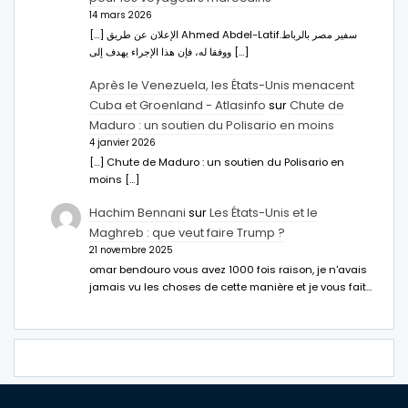
14 mars 2026
[…] الإعلان عن طريق Ahmed Abdel-Latifسفير مصر بالرباط.
ووفقا له، فإن هذا الإجراء يهدف إلى […]
Après le Venezuela, les États-Unis menacent
Cuba et Groenland - Atlasinfo
sur
Chute de
Maduro : un soutien du Polisario en moins
4 janvier 2026
[…] Chute de Maduro : un soutien du Polisario en
moins […]
Hachim Bennani
sur
Les États-Unis et le
Maghreb : que veut faire Trump ?
21 novembre 2025
omar bendouro vous avez 1000 fois raison, je n'avais
jamais vu les choses de cette manière et je vous fait…