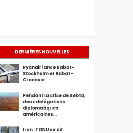
DERNIÈRES NOUVELLES
Ryanair lance Rabat-
Stockholm et Rabat-
Cracovie
Pendant la crise de Sebta,
deux délégations
diplomatiques
américaines…
Iran : l’ONU se dit