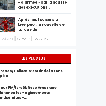
« alarmée » par la hausse
des exécutions…
Après neuf saisons à
Liverpool, la nouvelle vie
turque de…
RÉCÉDENT
SUIVANT
1 De 30 840
LES PLUS LUS
France/ Polisario: sortir de la zone
grise
Beur FM/Israël: Rose Ameziane
dénonce les « agissements
antisémites »…