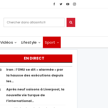
Vidéos
Lifestyle
Sport
EN DIRECT
Iran : l’ONU se dit « alarmée » par
29
la hausse des exécutions depuis
les…
Après neuf saisons à Liverpool, la
5
nouvelle vie turque de
l’international…