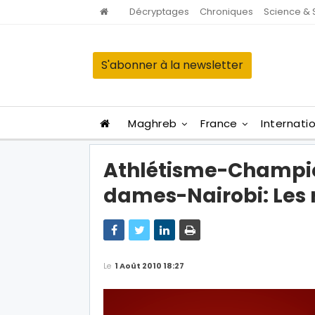
Décryptages
Chroniques
Science & 
S'abonner à la newsletter
Maghreb
France
Internati
Athlétisme-Champio
dames-Nairobi: Les 
Le
1 Août 2010 18:27