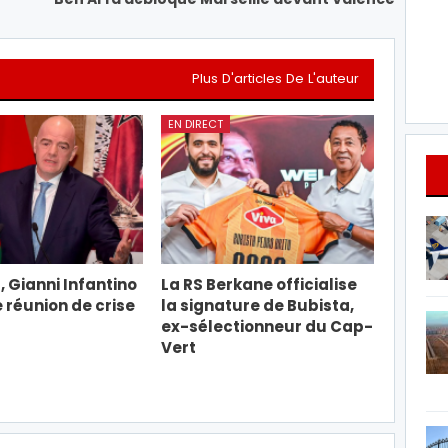
Plus D'articles De L'auteur
EN DIRECT
, Gianni Infantino
La RS Berkane officialise
e réunion de crise
la signature de Bubista,
ex-sélectionneur du Cap-
Vert