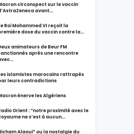
Macron circonspect sur le vaccin
d’AstraZeneca avant…
Le Roi Mohammed VI reçoit la
première dose du vaccin contre la…
Deux animateurs de Beur FM
sanctionnés après une rencontre
avec…
Les islamistes marocains rattrapés
par leurs contradictions
Macron énerve les Algériens
Radio Orient : “notre proximité avec le
Royaume ne s’est à aucun…
Hicham Alaoui* ou la nostalgie du