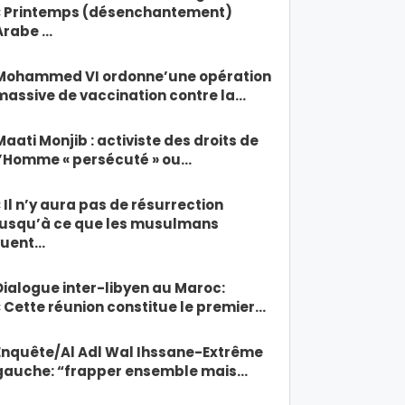
« Printemps (désenchantement)
Arabe …
Mohammed VI ordonne’une opération
massive de vaccination contre la…
Maati Monjib : activiste des droits de
l’Homme « persécuté » ou…
« Il n’y aura pas de résurrection
jusqu’à ce que les musulmans
tuent…
Dialogue inter-libyen au Maroc:
« Cette réunion constitue le premier…
Enquête/Al Adl Wal Ihssane-Extrême
gauche: “frapper ensemble mais…