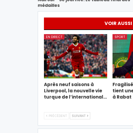
médailles
VOIR AUSSI
EN DIRECT
SPORT
Après neuf saisons à
Fragilisé
Liverpool, la nouvelle vie
tient un
turque de l’international…
à Rabat
PRÉCÉDENT
SUIVANT