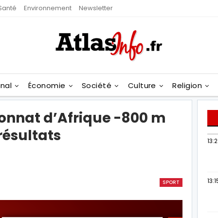
Santé
Environnement
Newsletter
onal
Économie
Société
Culture
Religion
nnat d’Afrique -800 m
résultats
13:
13:1
SPORT