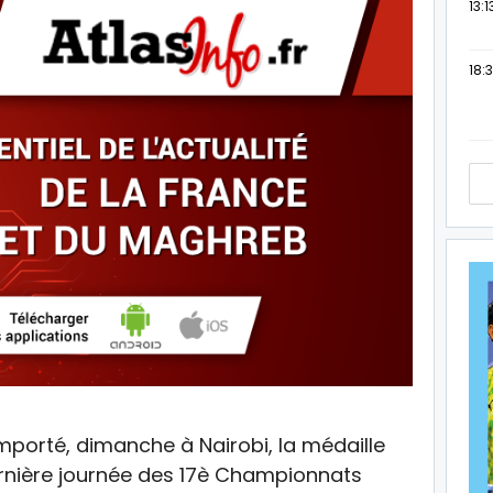
13:1
18:3
mporté, dimanche à Nairobi, la médaille
ernière journée des 17è Championnats