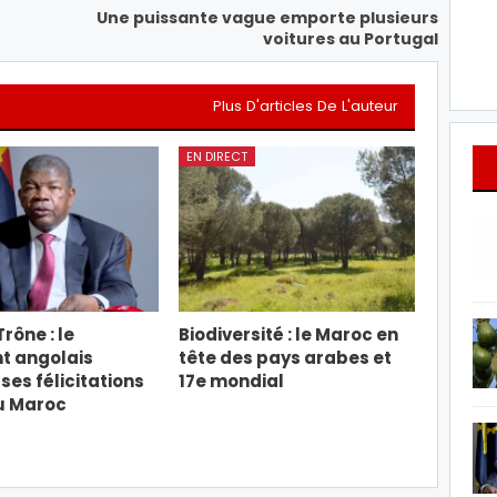
Une puissante vague emporte plusieurs
voitures au Portugal
Plus D'articles De L'auteur
EN DIRECT
rône : le
Biodiversité : le Maroc en
t angolais
tête des pays arabes et
ses félicitations
17e mondial
u Maroc