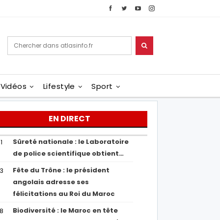
Vidéos
Lifestyle
Sport
EN DIRECT
Sûreté nationale : le Laboratoire
1
de police scientifique obtient…
Fête du Trône : le président
43
angolais adresse ses
félicitations au Roi du Maroc
Biodiversité : le Maroc en tête
38