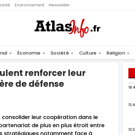
Santé
Environnement
Newsletter
onal
Économie
Société
Culture
Religion
ulent renforcer leur
ère de défense
18:4
13:
 consolider leur coopération dans le
artenariat de plus en plus étroit entre
13:
ns stratégiques notamment face à