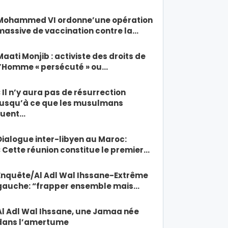
Mohammed VI ordonne’une opération
massive de vaccination contre la…
Maati Monjib : activiste des droits de
l’Homme « persécuté » ou…
« Il n’y aura pas de résurrection
jusqu’à ce que les musulmans
tuent…
Dialogue inter-libyen au Maroc:
« Cette réunion constitue le premier…
Enquête/Al Adl Wal Ihssane-Extrême
gauche: “frapper ensemble mais…
Al Adl Wal Ihssane, une Jamaa née
dans l’amertume