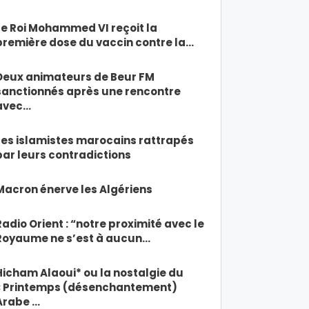
Le Roi Mohammed VI reçoit la
première dose du vaccin contre la…
Deux animateurs de Beur FM
sanctionnés après une rencontre
avec…
Les islamistes marocains rattrapés
par leurs contradictions
Macron énerve les Algériens
Radio Orient : “notre proximité avec le
Royaume ne s’est à aucun…
Hicham Alaoui* ou la nostalgie du
« Printemps (désenchantement)
Arabe …