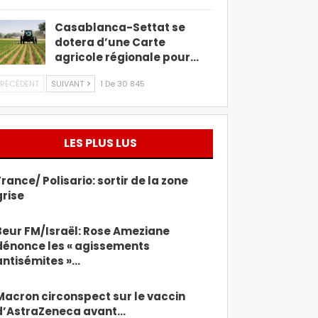
Casablanca-Settat se
dotera d’une Carte
agricole régionale pour…
RÉCÉDENT
SUIVANT
1 De 30 845
LES PLUS LUS
France/ Polisario: sortir de la zone
grise
Beur FM/Israël: Rose Ameziane
dénonce les « agissements
antisémites »…
Macron circonspect sur le vaccin
d’AstraZeneca avant…