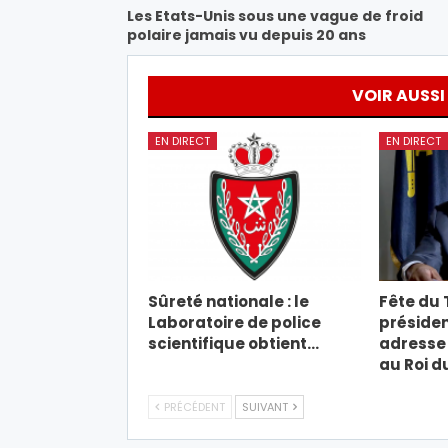
Les Etats-Unis sous une vague de froid
polaire jamais vu depuis 20 ans
VOIR AUSSI
EN DIRECT
EN DIRECT
Sûreté nationale : le
Fête du T
Laboratoire de police
présiden
scientifique obtient…
adresse 
au Roi d
PRÉCÉDENT
SUIVANT