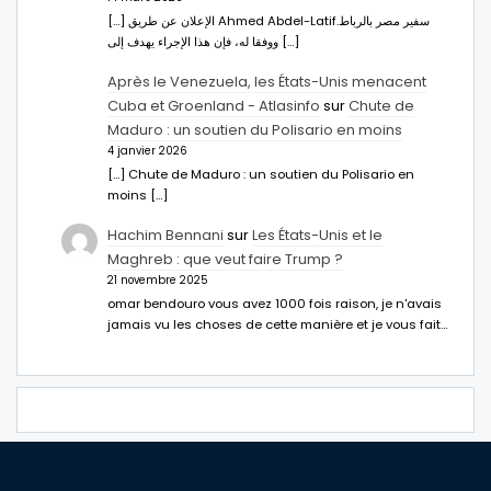
[…] الإعلان عن طريق Ahmed Abdel-Latifسفير مصر بالرباط.
ووفقا له، فإن هذا الإجراء يهدف إلى […]
Après le Venezuela, les États-Unis menacent
Cuba et Groenland - Atlasinfo
sur
Chute de
Maduro : un soutien du Polisario en moins
4 janvier 2026
[…] Chute de Maduro : un soutien du Polisario en
moins […]
Hachim Bennani
sur
Les États-Unis et le
Maghreb : que veut faire Trump ?
21 novembre 2025
omar bendouro vous avez 1000 fois raison, je n'avais
jamais vu les choses de cette manière et je vous fait…