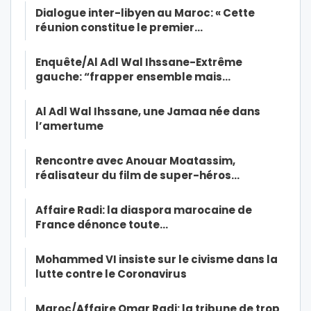
Dialogue inter-libyen au Maroc: « Cette
réunion constitue le premier…
Enquête/Al Adl Wal Ihssane-Extrême
gauche: “frapper ensemble mais…
Al Adl Wal Ihssane, une Jamaa née dans
l’amertume
Rencontre avec Anouar Moatassim,
réalisateur du film de super-héros…
Affaire Radi: la diaspora marocaine de
France dénonce toute…
Mohammed VI insiste sur le civisme dans la
lutte contre le Coronavirus
Maroc/Affaire Omar Radi: la tribune de trop