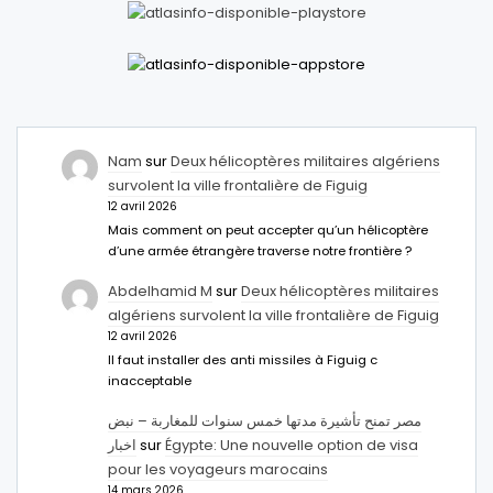
Nam
sur
Deux hélicoptères militaires algériens
survolent la ville frontalière de Figuig
12 avril 2026
Mais comment on peut accepter qu’un hélicoptère
d’une armée étrangère traverse notre frontière ?
Abdelhamid M
sur
Deux hélicoptères militaires
algériens survolent la ville frontalière de Figuig
12 avril 2026
Il faut installer des anti missiles à Figuig c
inacceptable
مصر تمنح تأشيرة مدتها خمس سنوات للمغاربة – نبض
اخبار
sur
Égypte: Une nouvelle option de visa
pour les voyageurs marocains
14 mars 2026