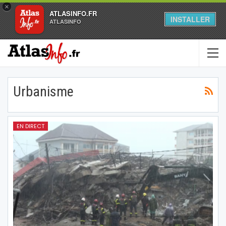
×
ATLASINFO.FR
INSTALLER
ATLASINFO
Urbanisme
EN DIRECT