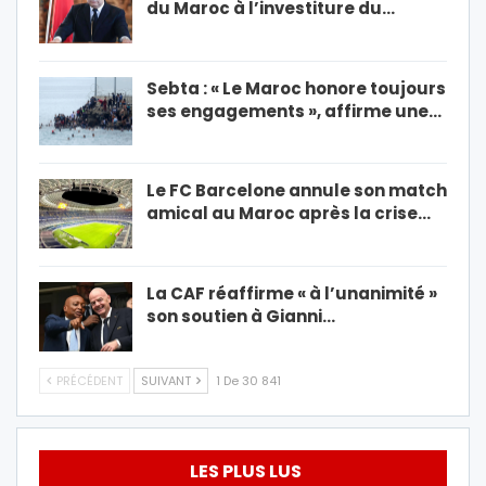
du Maroc à l’investiture du…
Sebta : « Le Maroc honore toujours
ses engagements », affirme une…
Le FC Barcelone annule son match
amical au Maroc après la crise…
La CAF réaffirme « à l’unanimité »
son soutien à Gianni…
PRÉCÉDENT
SUIVANT
1 De 30 841
LES PLUS LUS