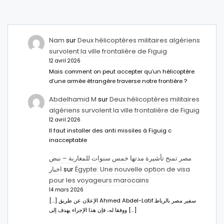
Nam
sur
Deux hélicoptères militaires algériens
survolent la ville frontalière de Figuig
12 avril 2026
Mais comment on peut accepter qu’un hélicoptère
d’une armée étrangère traverse notre frontière ?
Abdelhamid M
sur
Deux hélicoptères militaires
algériens survolent la ville frontalière de Figuig
12 avril 2026
Il faut installer des anti missiles à Figuig c
inacceptable
مصر تمنح تأشيرة مدتها خمس سنوات للمغاربة – نبض
اخبار
sur
Égypte: Une nouvelle option de visa
pour les voyageurs marocains
14 mars 2026
[…] الإعلان عن طريق Ahmed Abdel-Latifسفير مصر بالرباط.
ووفقا له، فإن هذا الإجراء يهدف إلى […]