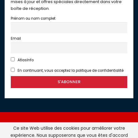
mises à jour et offres spéciales directement dans votre
boîte de réception.
Prénom ou nom complet
Email
AtlasInfo
En continuant, vous acceptez la politique de confidentialité
Ce site Web utilise des cookies pour améliorer votre
expérience. Nous supposerons que vous êtes d'accord
Atlasinfo.fr : l'essentiel de l'actualité de la France et du