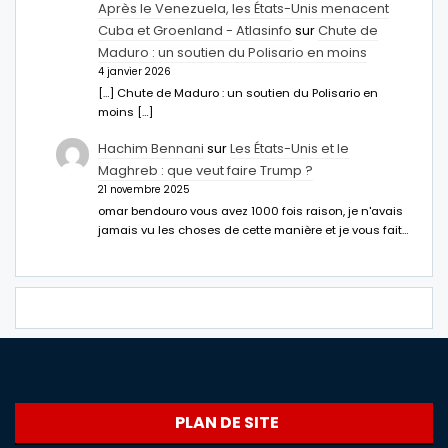
Après le Venezuela, les États-Unis menacent
Cuba et Groenland - Atlasinfo
sur
Chute de
Maduro : un soutien du Polisario en moins
4 janvier 2026
[…] Chute de Maduro : un soutien du Polisario en
moins […]
Hachim Bennani
sur
Les États-Unis et le
Maghreb : que veut faire Trump ?
21 novembre 2025
omar bendouro vous avez 1000 fois raison, je n'avais
jamais vu les choses de cette manière et je vous fait…
PLAN DE SITE