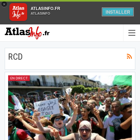
×
ATLASINFO.FR
INSTALLER
ATLASINFO
RCD
EN DIRECT