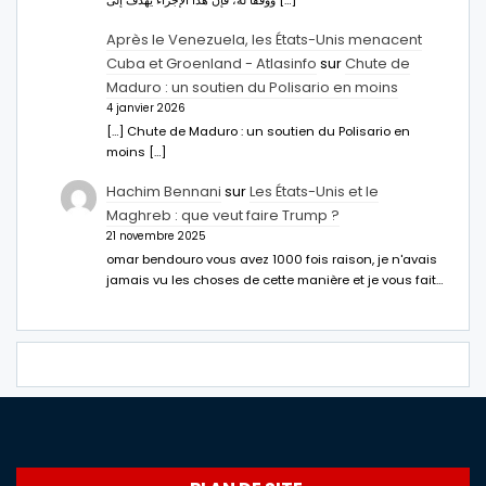
ووفقا له، فإن هذا الإجراء يهدف إلى […]
Après le Venezuela, les États-Unis menacent
Cuba et Groenland - Atlasinfo
sur
Chute de
Maduro : un soutien du Polisario en moins
4 janvier 2026
[…] Chute de Maduro : un soutien du Polisario en
moins […]
Hachim Bennani
sur
Les États-Unis et le
Maghreb : que veut faire Trump ?
21 novembre 2025
omar bendouro vous avez 1000 fois raison, je n'avais
jamais vu les choses de cette manière et je vous fait…