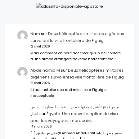
Nam
sur
Deux hélicoptères militaires algériens
survolent la ville frontalière de Figuig
12 avril 2026
Mais comment on peut accepter qu’un hélicoptère
d’une armée étrangère traverse notre frontière ?
Abdelhamid M
sur
Deux hélicoptères militaires
algériens survolent la ville frontalière de Figuig
12 avril 2026
Il faut installer des anti missiles à Figuig c
inacceptable
مصر تمنح تأشيرة مدتها خمس سنوات للمغاربة – نبض
اخبار
sur
Égypte: Une nouvelle option de visa
pour les voyageurs marocains
14 mars 2026
[…] الإعلان عن طريق Ahmed Abdel-Latifسفير مصر بالرباط.