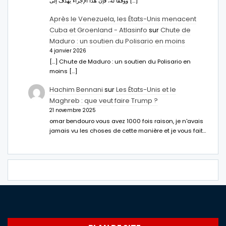
ووفقا له، فإن هذا الإجراء يهدف إلى […]
Après le Venezuela, les États-Unis menacent
Cuba et Groenland - Atlasinfo
sur
Chute de
Maduro : un soutien du Polisario en moins
4 janvier 2026
[…] Chute de Maduro : un soutien du Polisario en
moins […]
Hachim Bennani
sur
Les États-Unis et le
Maghreb : que veut faire Trump ?
21 novembre 2025
omar bendouro vous avez 1000 fois raison, je n'avais
jamais vu les choses de cette manière et je vous fait…