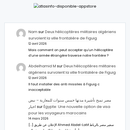
Nam
sur
Deux hélicoptères militaires algériens
survolent la ville frontalière de Figuig
12 avril 2026
Mais comment on peut accepter qu’un hélicoptère
d’une armée étrangère traverse notre frontière ?
Abdelhamid M
sur
Deux hélicoptères militaires
algériens survolent la ville frontalière de Figuig
12 avril 2026
Il faut installer des anti missiles à Figuig c
inacceptable
مصر تمنح تأشيرة مدتها خمس سنوات للمغاربة – نبض
اخبار
sur
Égypte: Une nouvelle option de visa
pour les voyageurs marocains
14 mars 2026
[…] الإعلان عن طريق Ahmed Abdel-Latifسفير مصر بالرباط.