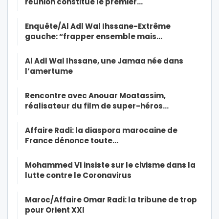
réunion constitue le premier…
Enquête/Al Adl Wal Ihssane-Extrême
gauche: “frapper ensemble mais…
Al Adl Wal Ihssane, une Jamaa née dans
l’amertume
Rencontre avec Anouar Moatassim,
réalisateur du film de super-héros…
Affaire Radi: la diaspora marocaine de
France dénonce toute…
Mohammed VI insiste sur le civisme dans la
lutte contre le Coronavirus
Maroc/Affaire Omar Radi: la tribune de trop
pour Orient XXI