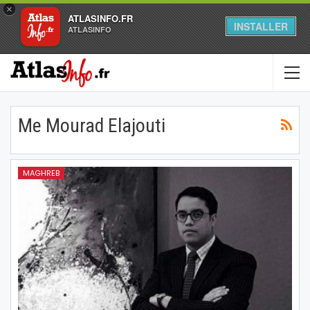
×
ATLASINFO.FR
INSTALLER
ATLASINFO
Me Mourad Elajouti
MAGHREB