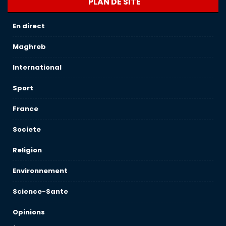
PLAN DE SITE
En direct
Maghreb
International
Sport
France
Societe
Religion
Environnement
Science-Sante
Opinions