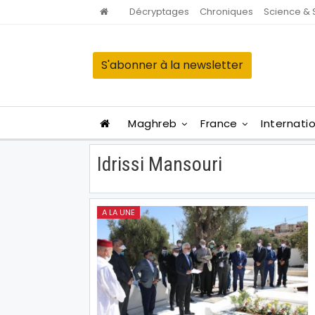
Décryptages
Chroniques
Science & 
S'abonner à la newsletter
Maghreb
France
Internati
Idrissi Mansouri
A LA UNE