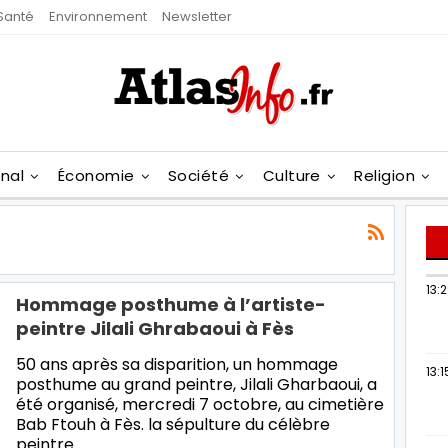
Santé
Environnement
Newsletter
onal
Économie
Société
Culture
Religion
13:
Hommage posthume à l’artiste-
peintre Jilali Ghrabaoui à Fès
50 ans après sa disparition, un hommage
13:1
posthume au grand peintre, Jilali Gharbaoui, a
été organisé, mercredi 7 octobre, au cimetière
Bab Ftouh à Fès. la sépulture du célèbre
peintre…