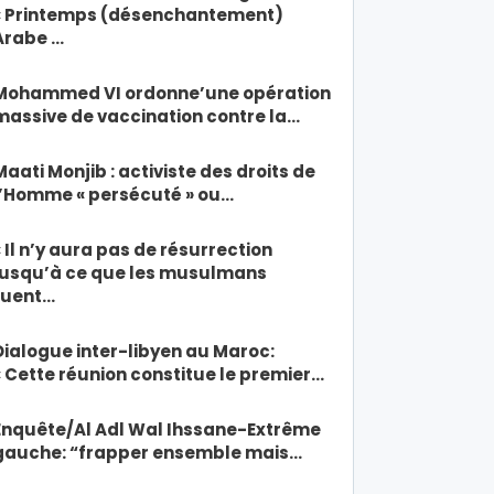
« Printemps (désenchantement)
Arabe …
Mohammed VI ordonne’une opération
massive de vaccination contre la…
Maati Monjib : activiste des droits de
l’Homme « persécuté » ou…
« Il n’y aura pas de résurrection
jusqu’à ce que les musulmans
tuent…
Dialogue inter-libyen au Maroc:
« Cette réunion constitue le premier…
Enquête/Al Adl Wal Ihssane-Extrême
gauche: “frapper ensemble mais…