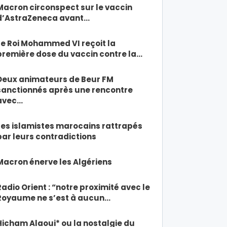
Macron circonspect sur le vaccin
d’AstraZeneca avant…
Le Roi Mohammed VI reçoit la
première dose du vaccin contre la…
Deux animateurs de Beur FM
sanctionnés après une rencontre
avec…
Les islamistes marocains rattrapés
par leurs contradictions
Macron énerve les Algériens
Radio Orient : “notre proximité avec le
Royaume ne s’est à aucun…
Hicham Alaoui* ou la nostalgie du