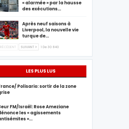
« alarmée » par la hausse
des exécutions…
Après neuf saisons à
Liverpool, la nouvelle vie
turque de…
RÉCÉDENT
SUIVANT
1 De 30 840
LES PLUS LUS
France/ Polisario: sortir de la zone
grise
Beur FM/Israël: Rose Ameziane
dénonce les « agissements
antisémites »…