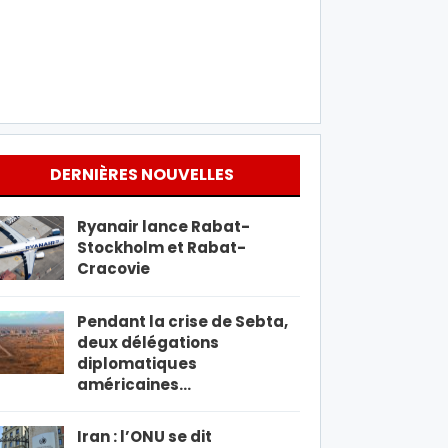
DERNIÈRES NOUVELLES
Ryanair lance Rabat-
Stockholm et Rabat-
Cracovie
Pendant la crise de Sebta,
deux délégations
diplomatiques
américaines…
Iran : l’ONU se dit