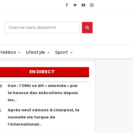
Vidéos
Lifestyle
Sport
EN DIRECT
Iran : l’ONU se dit « alarmée » par
29
la hausse des exécutions depuis
les…
Après neuf saisons à Liverpool, la
5
nouvelle vie turque de
l’international…