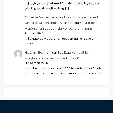
[…] الإعلان عن طريق Ahmed Abdel-Latifسفير مصر بالرباط.
ووفقا له، فإن هذا الإجراء يهدف إلى […]
Après le Venezuela, les États-Unis menacent
Cuba et Groenland - Atlasinfo
sur
Chute de
Maduro : un soutien du Polisario en moins
4 janvier 2026
[…] Chute de Maduro : un soutien du Polisario en
moins […]
Hachim Bennani
sur
Les États-Unis et le
Maghreb : que veut faire Trump ?
21 novembre 2025
omar bendouro vous avez 1000 fois raison, je n'avais
jamais vu les choses de cette manière et je vous fait…