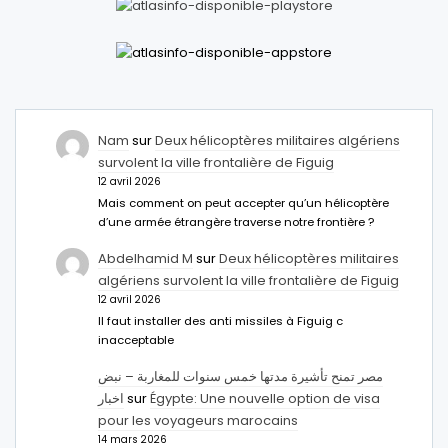
Nam
sur
Deux hélicoptères militaires algériens
survolent la ville frontalière de Figuig
12 avril 2026
Mais comment on peut accepter qu’un hélicoptère
d’une armée étrangère traverse notre frontière ?
Abdelhamid M
sur
Deux hélicoptères militaires
algériens survolent la ville frontalière de Figuig
12 avril 2026
Il faut installer des anti missiles à Figuig c
inacceptable
مصر تمنح تأشيرة مدتها خمس سنوات للمغاربة – نبض
اخبار
sur
Égypte: Une nouvelle option de visa
pour les voyageurs marocains
14 mars 2026