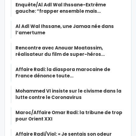
Enquête/Al Adl Wal Ihssane-Extrême
gauche: “frapper ensemble mais…
Al Adl Wal Ihssane, une Jamaa née dans
l’amertume
Rencontre avec Anouar Moatassim,
réalisateur du film de super-héros…
Affaire Radi: la diaspora marocaine de
France dénonce toute…
Mohammed VI insiste sur le civisme dans la
lutte contre le Coronavirus
Maroc/Affaire Omar Radi: la tribune de trop
pour Orient XXI
Affaire Radi/Viol: « Je sentais son odeur