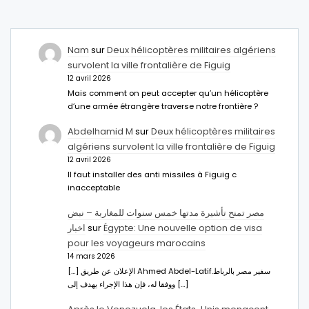
Nam
sur
Deux hélicoptères militaires algériens
survolent la ville frontalière de Figuig
12 avril 2026
Mais comment on peut accepter qu’un hélicoptère
d’une armée étrangère traverse notre frontière ?
Abdelhamid M
sur
Deux hélicoptères militaires
algériens survolent la ville frontalière de Figuig
12 avril 2026
Il faut installer des anti missiles à Figuig c
inacceptable
مصر تمنح تأشيرة مدتها خمس سنوات للمغاربة – نبض
اخبار
sur
Égypte: Une nouvelle option de visa
pour les voyageurs marocains
14 mars 2026
[…] الإعلان عن طريق Ahmed Abdel-Latifسفير مصر بالرباط.
ووفقا له، فإن هذا الإجراء يهدف إلى […]