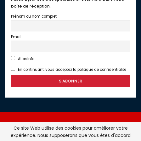
boîte de réception.
Prénom ou nom complet
Email
AtlasInfo
En continuant, vous acceptez la politique de confidentialité
Ce site Web utilise des cookies pour améliorer votre
expérience. Nous supposerons que vous êtes d'accord
Atlasinfo.fr : l'essentiel de l'actualité de la France et du