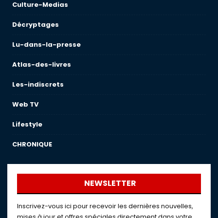
Culture-Medias
Décryptages
Lu-dans-la-presse
Atlas-des-livres
Les-indiscrets
Web TV
Lifestyle
CHRONIQUE
NEWSLETTER
Inscrivez-vous ici pour recevoir les dernières nouvelles,
mises à jour et offres spéciales directement dans votre