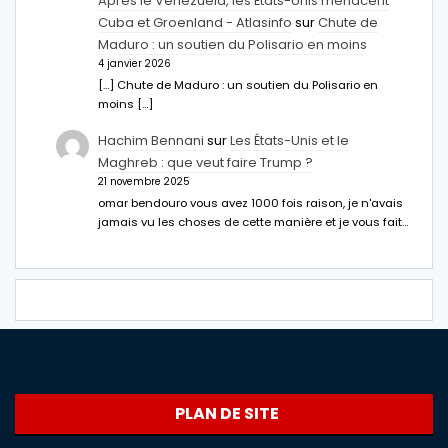
Après le Venezuela, les États-Unis menacent
Cuba et Groenland - Atlasinfo
sur
Chute de
Maduro : un soutien du Polisario en moins
4 janvier 2026
[…] Chute de Maduro : un soutien du Polisario en
moins […]
Hachim Bennani
sur
Les États-Unis et le
Maghreb : que veut faire Trump ?
21 novembre 2025
omar bendouro vous avez 1000 fois raison, je n'avais
jamais vu les choses de cette manière et je vous fait…
PLAN DE SITE