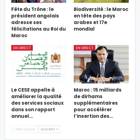
Fête du Trône : le
Biodiversité : le Maroc
président angolais
en tête des pays
adresse ses
arabes et 17e
félicitations au Roi du
mondial
Maroc
EN DIRECT
EN DIRECT
Le CESE appelle à
Maroc : 15 milliards
améliorer la qualité
de dirhams
des services sociaux
supplémentaires
dans son rapport
pour accélérer
annuel…
l’insertion des…
PRÉCÉDENT
SUIVANT