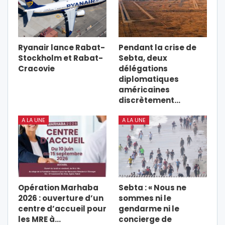
Ryanair lance Rabat-
Pendant la crise de
Stockholm et Rabat-
Sebta, deux
Cracovie
délégations
diplomatiques
américaines
discrètement…
A LA UNE
A LA UNE
Opération Marhaba
Sebta : « Nous ne
2026 : ouverture d’un
sommes ni le
centre d’accueil pour
gendarme ni le
les MRE à…
concierge de