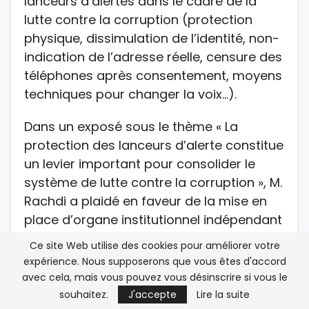
lanceurs d’alertes dans le cadre de la
lutte contre la corruption (protection
physique, dissimulation de l’identité, non-
indication de l’adresse réelle, censure des
téléphones après consentement, moyens
techniques pour changer la voix…).
Dans un exposé sous le thème « La
protection des lanceurs d’alerte constitue
un levier important pour consolider le
système de lutte contre la corruption », M.
Rachdi a plaidé en faveur de la mise en
place d’organe institutionnel indépendant
pour recevoir les recours et d’assurer la
Ce site Web utilise des cookies pour améliorer votre
protection des victimes contre certaines
expérience. Nous supposerons que vous êtes d'accord
formes de représailles (économiques,
avec cela, mais vous pouvez vous désinscrire si vous le
professionnelles, …) auxquelles sont
souhaitez.
J'accepte
Lire la suite