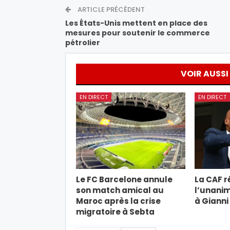
ARTICLE PRÉCÉDENT
Les États-Unis mettent en place des
mesures pour soutenir le commerce
pétrolier
VOIR AUSSI
EN DIRECT
EN DIRECT
Le FC Barcelone annule
La CAF r
son match amical au
l’unanim
Maroc après la crise
à Gianni
migratoire à Sebta