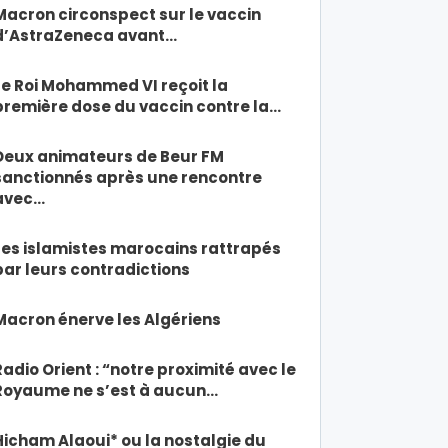
Macron circonspect sur le vaccin
d’AstraZeneca avant…
Le Roi Mohammed VI reçoit la
première dose du vaccin contre la…
Deux animateurs de Beur FM
sanctionnés après une rencontre
avec…
Les islamistes marocains rattrapés
par leurs contradictions
Macron énerve les Algériens
Radio Orient : “notre proximité avec le
Royaume ne s’est à aucun…
Hicham Alaoui* ou la nostalgie du