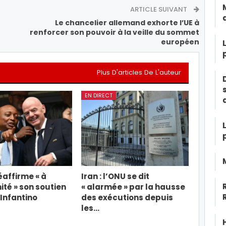
ARTICLE SUIVANT
Le chancelier allemand exhorte l’UE à
renforcer son pouvoir à la veille du sommet
européen
Plus D'articles De L'auteur
EN DIRECT
éaffirme « à
Iran : l’ONU se dit
ité » son soutien
« alarmée » par la hausse
 Infantino
des exécutions depuis
les…