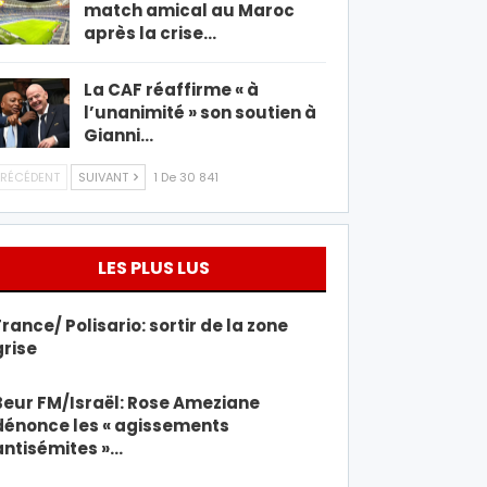
match amical au Maroc
après la crise…
La CAF réaffirme « à
l’unanimité » son soutien à
Gianni…
RÉCÉDENT
SUIVANT
1 De 30 841
LES PLUS LUS
France/ Polisario: sortir de la zone
grise
Beur FM/Israël: Rose Ameziane
dénonce les « agissements
antisémites »…