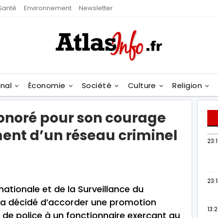
Santé
Environnement
Newsletter
onal
Économie
Société
Culture
Religion
honoré pour son courage
ent d’un réseau criminel
23:
23:
nationale et de la Surveillance du
, a décidé d’accorder une promotion
13:
r de police à un fonctionnaire exerçant au