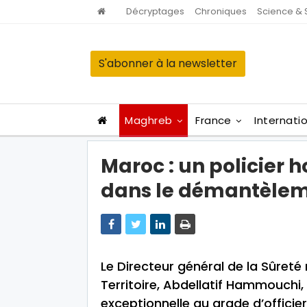
Décryptages
Chroniques
Science & 
S'abonner à la newsletter
Maghreb
France
Internati
Maroc : un policier 
dans le démantèlem
Le Directeur général de la Sûreté 
Territoire, Abdellatif Hammouchi
exceptionnelle au grade d’officie