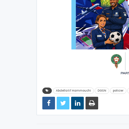
Abdellatif Hammouchi
DGSN
policier