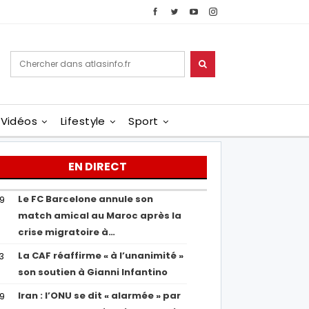
Vidéos
Lifestyle
Sport
EN DIRECT
Le FC Barcelone annule son
19
match amical au Maroc après la
crise migratoire à…
La CAF réaffirme « à l’unanimité »
13
son soutien à Gianni Infantino
Iran : l’ONU se dit « alarmée » par
29