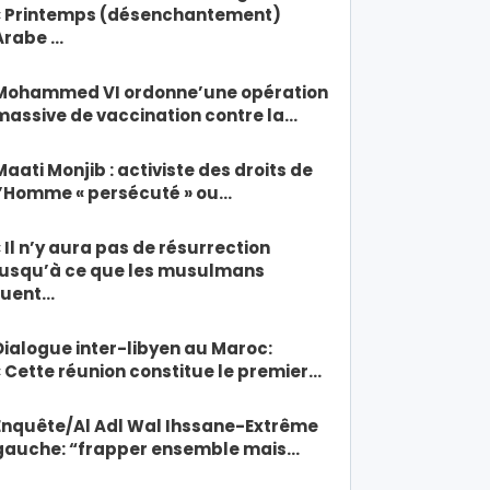
« Printemps (désenchantement)
Arabe …
Mohammed VI ordonne’une opération
massive de vaccination contre la…
Maati Monjib : activiste des droits de
l’Homme « persécuté » ou…
« Il n’y aura pas de résurrection
jusqu’à ce que les musulmans
tuent…
Dialogue inter-libyen au Maroc:
« Cette réunion constitue le premier…
Enquête/Al Adl Wal Ihssane-Extrême
gauche: “frapper ensemble mais…