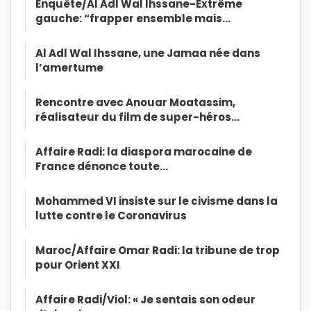
Enquête/Al Adl Wal Ihssane-Extrême
gauche: “frapper ensemble mais…
Al Adl Wal Ihssane, une Jamaa née dans
l’amertume
Rencontre avec Anouar Moatassim,
réalisateur du film de super-héros…
Affaire Radi: la diaspora marocaine de
France dénonce toute…
Mohammed VI insiste sur le civisme dans la
lutte contre le Coronavirus
Maroc/Affaire Omar Radi: la tribune de trop
pour Orient XXI
Affaire Radi/Viol: « Je sentais son odeur