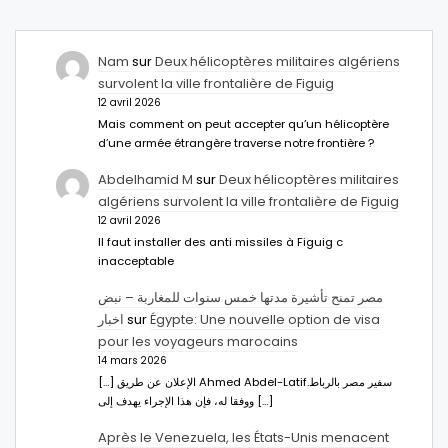
Nam
sur
Deux hélicoptères militaires algériens
survolent la ville frontalière de Figuig
12 avril 2026
Mais comment on peut accepter qu’un hélicoptère
d’une armée étrangère traverse notre frontière ?
Abdelhamid M
sur
Deux hélicoptères militaires
algériens survolent la ville frontalière de Figuig
12 avril 2026
Il faut installer des anti missiles à Figuig c
inacceptable
مصر تمنح تأشيرة مدتها خمس سنوات للمغاربة – نبض
اخبار
sur
Égypte: Une nouvelle option de visa
pour les voyageurs marocains
14 mars 2026
[…] الإعلان عن طريق Ahmed Abdel-Latifسفير مصر بالرباط.
ووفقا له، فإن هذا الإجراء يهدف إلى […]
Après le Venezuela, les États-Unis menacent