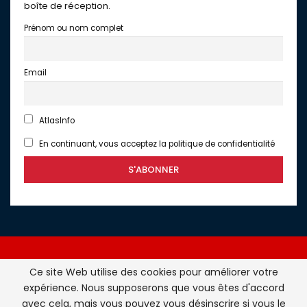
boîte de réception.
Prénom ou nom complet
Email
AtlasInfo
En continuant, vous acceptez la politique de confidentialité
Ce site Web utilise des cookies pour améliorer votre
expérience. Nous supposerons que vous êtes d'accord
Atlasinfo.fr : l'essentiel de l'actualité de la France et du
avec cela, mais vous pouvez vous désinscrire si vous le
Maghreb © Tous Droits Réservés - Atlasinfo- 2026