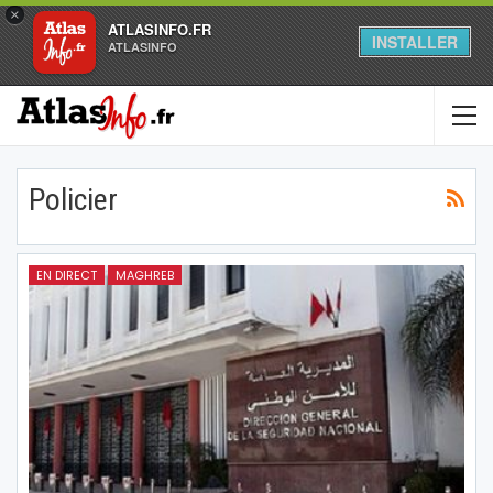
×
ATLASINFO.FR
INSTALLER
ATLASINFO
Policier
EN DIRECT
MAGHREB