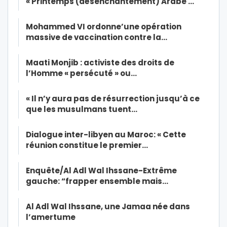
« Printemps (désenchantement) Arabe …
Mohammed VI ordonne’une opération
massive de vaccination contre la…
Maati Monjib : activiste des droits de
l’Homme « persécuté » ou…
« Il n’y aura pas de résurrection jusqu’à ce
que les musulmans tuent…
Dialogue inter-libyen au Maroc: « Cette
réunion constitue le premier…
Enquête/Al Adl Wal Ihssane-Extrême
gauche: “frapper ensemble mais…
Al Adl Wal Ihssane, une Jamaa née dans
l’amertume