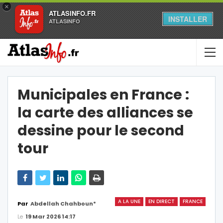
×
ATLASINFO.FR
INSTALLER
ATLASINFO
Municipales en France :
la carte des alliances se
dessine pour le second
tour
A LA UNE
EN DIRECT
FRANCE
Par
Abdellah Chahboun*
Le
19 Mar 2026 14:17