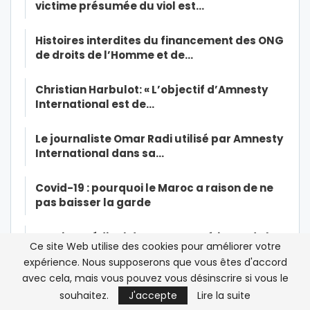
victime présumée du viol est…
Histoires interdites du financement des ONG
de droits de l’Homme et de…
Christian Harbulot: « L’objectif d’Amnesty
International est de…
Le journaliste Omar Radi utilisé par Amnesty
International dans sa…
Covid-19 : pourquoi le Maroc a raison de ne
pas baisser la garde
Soutien médical du Maroc en Afrique : de la
Ce site Web utilise des cookies pour améliorer votre
parole aux actes
expérience. Nous supposerons que vous êtes d'accord
avec cela, mais vous pouvez vous désinscrire si vous le
Exclusif- Marocains bloqués en France:
souhaitez.
J'accepte
Lire la suite
début de l’opération de…