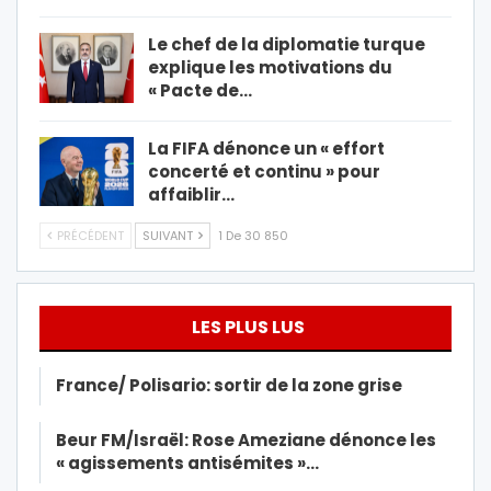
Le chef de la diplomatie turque
explique les motivations du
« Pacte de…
La FIFA dénonce un « effort
concerté et continu » pour
affaiblir…
PRÉCÉDENT
SUIVANT
1 De 30 850
LES PLUS LUS
France/ Polisario: sortir de la zone grise
Beur FM/Israël: Rose Ameziane dénonce les
« agissements antisémites »…