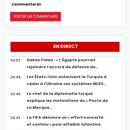
commenterai.
EN DIRECT
Hakan Fidan : « L’Égypte pourrait
04:52
rejoindre l’accord de défense de…
Les États-Unis autorisent la Turquie à
04:49
céder à l’Ukraine ses systèmes MLRS…
Le chef de la diplomatie turque
04:46
explique les motivations du « Pacte de
La Mecque…
La FIFA dénonce un « effort concerté
04:43
et continu » pour affaiblir Infantino