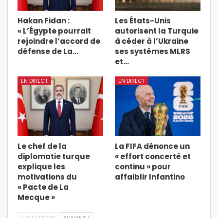
Hakan Fidan :
Les États-Unis
« L’Égypte pourrait
autorisent la Turquie
rejoindre l’accord de
à céder à l’Ukraine
défense de La…
ses systèmes MLRS
et…
EN DIRECT
EN DIRECT
Le chef de la
La FIFA dénonce un
diplomatie turque
« effort concerté et
explique les
continu » pour
motivations du
affaiblir Infantino
« Pacte de La
Mecque »
PRÉCÉDENT
SUIVANT