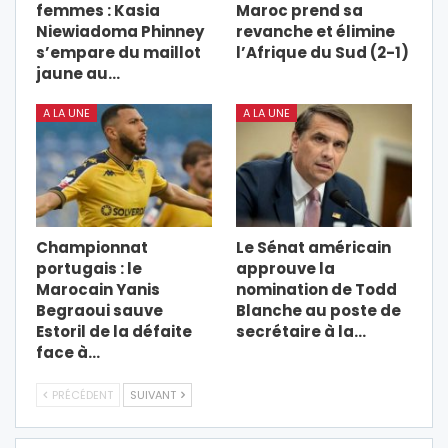
femmes : Kasia
Maroc prend sa
Niewiadoma Phinney
revanche et élimine
s’empare du maillot
l’Afrique du Sud (2-1)
jaune au…
A LA UNE
A LA UNE
Championnat
Le Sénat américain
portugais : le
approuve la
Marocain Yanis
nomination de Todd
Begraoui sauve
Blanche au poste de
Estoril de la défaite
secrétaire à la…
face à…
PRÉCÉDENT
SUIVANT