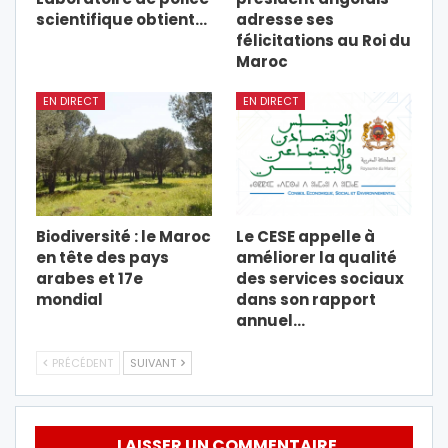
scientifique obtient…
adresse ses
félicitations au Roi du
Maroc
EN DIRECT
EN DIRECT
Biodiversité : le Maroc
Le CESE appelle à
en tête des pays
améliorer la qualité
arabes et 17e
des services sociaux
mondial
dans son rapport
annuel…
PRÉCÉDENT
SUIVANT
LAISSER UN COMMENTAIRE