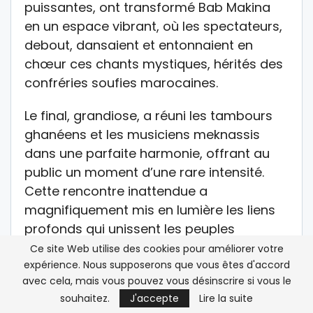
puissantes, ont transformé Bab Makina
en un espace vibrant, où les spectateurs,
debout, dansaient et entonnaient en
chœur ces chants mystiques, hérités des
confréries soufies marocaines.
Le final, grandiose, a réuni les tambours
ghanéens et les musiciens meknassis
dans une parfaite harmonie, offrant au
public un moment d’une rare intensité.
Cette rencontre inattendue a
magnifiquement mis en lumière les liens
profonds qui unissent les peuples
africains, révélant qu’au-delà de la
Ce site Web utilise des cookies pour améliorer votre
expérience. Nous supposerons que vous êtes d'accord
diversité des cultures et des traditions,
avec cela, mais vous pouvez vous désinscrire si vous le
l’Afrique partage un même cœur battant,
souhaitez.
J'accepte
Lire la suite
riche, uni et vibrant, où résonnent la