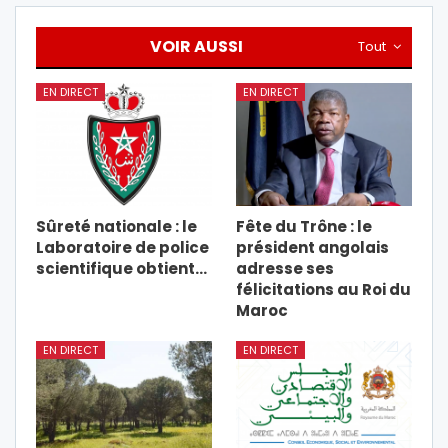
VOIR AUSSI
Tout
EN DIRECT
EN DIRECT
Sûreté nationale : le
Fête du Trône : le
Laboratoire de police
président angolais
scientifique obtient…
adresse ses
félicitations au Roi du
Maroc
EN DIRECT
EN DIRECT