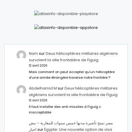
Nam
sur
Deux hélicoptères militaires algériens
survolent la ville frontalière de Figuig
12 avril 2026
Mais comment on peut accepter qu’un hélicoptère
d’une armée étrangère traverse notre frontière ?
Abdelhamid M
sur
Deux hélicoptères militaires
algériens survolent la ville frontalière de Figuig
12 avril 2026
Il faut installer des anti missiles à Figuig c
inacceptable
مصر تمنح تأشيرة مدتها خمس سنوات للمغاربة – نبض
اخبار
sur
Égypte: Une nouvelle option de visa