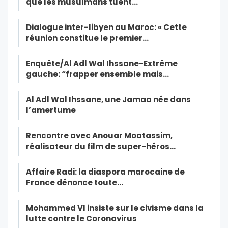
que les musulmans tuent…
Dialogue inter-libyen au Maroc: « Cette
réunion constitue le premier…
Enquête/Al Adl Wal Ihssane-Extrême
gauche: “frapper ensemble mais…
Al Adl Wal Ihssane, une Jamaa née dans
l’amertume
Rencontre avec Anouar Moatassim,
réalisateur du film de super-héros…
Affaire Radi: la diaspora marocaine de
France dénonce toute…
Mohammed VI insiste sur le civisme dans la
lutte contre le Coronavirus