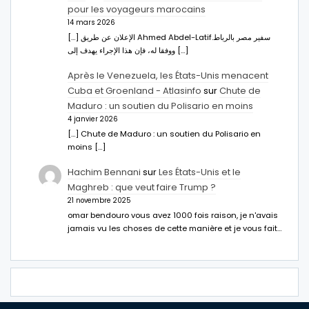
pour les voyageurs marocains
14 mars 2026
[…] الإعلان عن طريق Ahmed Abdel-Latifسفير مصر بالرباط.
ووفقا له، فإن هذا الإجراء يهدف إلى […]
Après le Venezuela, les États-Unis menacent
Cuba et Groenland - Atlasinfo
sur
Chute de
Maduro : un soutien du Polisario en moins
4 janvier 2026
[…] Chute de Maduro : un soutien du Polisario en
moins […]
Hachim Bennani
sur
Les États-Unis et le
Maghreb : que veut faire Trump ?
21 novembre 2025
omar bendouro vous avez 1000 fois raison, je n'avais
jamais vu les choses de cette manière et je vous fait…