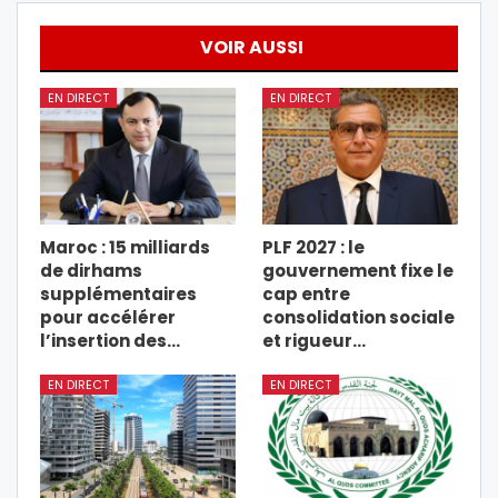
VOIR AUSSI
EN DIRECT
EN DIRECT
Maroc : 15 milliards
PLF 2027 : le
de dirhams
gouvernement fixe le
supplémentaires
cap entre
pour accélérer
consolidation sociale
l’insertion des…
et rigueur…
EN DIRECT
EN DIRECT