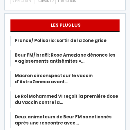
PRÉCÉDENT
SUIVANT
1 De 30 845
LES PLUS LUS
France/ Polisario: sortir de la zone grise
Beur FM/Israël: Rose Ameziane dénonce les
« agissements antisémites »…
Macron circonspect sur le vaccin
d’AstraZeneca avant…
Le Roi Mohammed VI reçoit la première dose
du vaccin contre la…
Deux animateurs de Beur FM sanctionnés
après une rencontre avec…