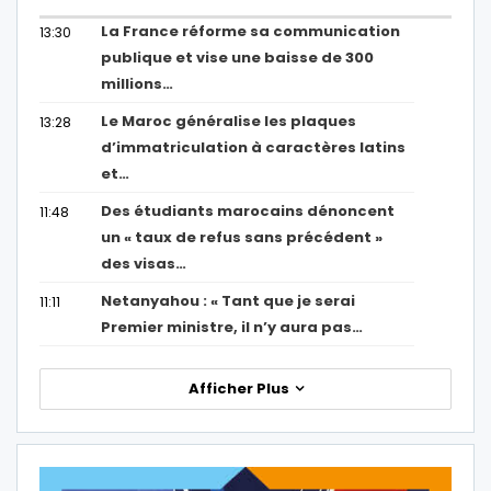
La France réforme sa communication
13:30
publique et vise une baisse de 300
millions…
Le Maroc généralise les plaques
13:28
d’immatriculation à caractères latins
et…
Des étudiants marocains dénoncent
11:48
un « taux de refus sans précédent »
des visas…
Netanyahou : « Tant que je serai
11:11
Premier ministre, il n’y aura pas…
Afficher Plus