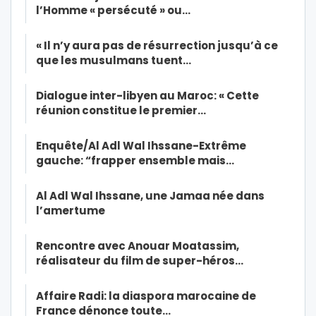
l’Homme « persécuté » ou…
« Il n’y aura pas de résurrection jusqu’à ce
que les musulmans tuent…
Dialogue inter-libyen au Maroc: « Cette
réunion constitue le premier…
Enquête/Al Adl Wal Ihssane-Extrême
gauche: “frapper ensemble mais…
Al Adl Wal Ihssane, une Jamaa née dans
l’amertume
Rencontre avec Anouar Moatassim,
réalisateur du film de super-héros…
Affaire Radi: la diaspora marocaine de
France dénonce toute…