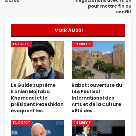
Maroc
négociations avec l’Iran
pour mettre fin au
conflit
VOIR AUSSI
EN DIRECT
EN DIRECT
Le Guide suprême
Rabat : ouverture du
iranien Mojtaba
14e Festival
Khamenei et le
International des
président Pezeshkian
Arts et de la Culture
évoquent les…
« Été des…
EN DIRECT
EN DIRECT