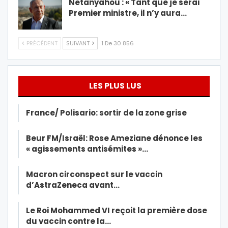
Netanyahou : « Tant que je serai
Premier ministre, il n’y aura…
PRÉCÉDENT
SUIVANT
1 De 30 856
LES PLUS LUS
France/ Polisario: sortir de la zone grise
Beur FM/Israël: Rose Ameziane dénonce les
« agissements antisémites »…
Macron circonspect sur le vaccin
d’AstraZeneca avant…
Le Roi Mohammed VI reçoit la première dose
du vaccin contre la…