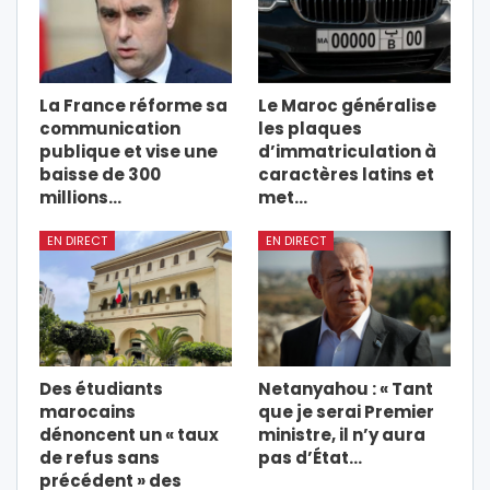
La France réforme sa
Le Maroc généralise
communication
les plaques
publique et vise une
d’immatriculation à
baisse de 300
caractères latins et
millions…
met…
EN DIRECT
EN DIRECT
Des étudiants
Netanyahou : « Tant
marocains
que je serai Premier
dénoncent un « taux
ministre, il n’y aura
de refus sans
pas d’État…
précédent » des