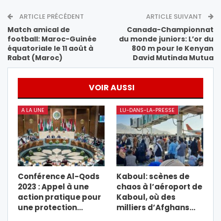
ARTICLE PRÉCÉDENT
ARTICLE SUIVANT
Match amical de
Canada-Championnat
football: Maroc-Guinée
du monde juniors: L’or du
équatoriale le 11 août à
800 m pour le Kenyan
Rabat (Maroc)
David Mutinda Mutua
VOIR AUSSI
A LA UNE
LU-DANS-LA-PRESSE
Conférence Al-Qods
Kaboul: scènes de
2023 : Appel à une
chaos à l’aéroport de
action pratique pour
Kaboul, où des
une protection…
milliers d’Afghans…