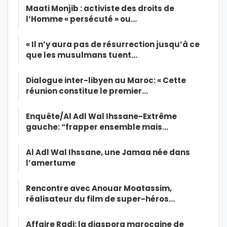
Maati Monjib : activiste des droits de
l’Homme « persécuté » ou…
« Il n’y aura pas de résurrection jusqu’à ce
que les musulmans tuent…
Dialogue inter-libyen au Maroc: « Cette
réunion constitue le premier…
Enquête/Al Adl Wal Ihssane-Extrême
gauche: “frapper ensemble mais…
Al Adl Wal Ihssane, une Jamaa née dans
l’amertume
Rencontre avec Anouar Moatassim,
réalisateur du film de super-héros…
Affaire Radi: la diaspora marocaine de