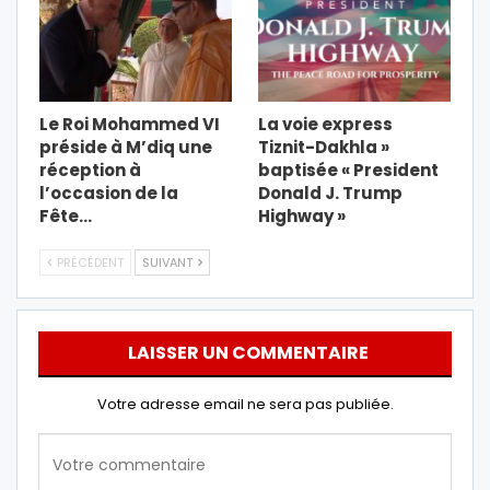
Le Roi Mohammed VI
La voie express
préside à M’diq une
Tiznit-Dakhla »
réception à
baptisée « President
l’occasion de la
Donald J. Trump
Fête…
Highway »
PRÉCÉDENT
SUIVANT
LAISSER UN COMMENTAIRE
Votre adresse email ne sera pas publiée.