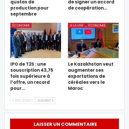
quotas de
de signer un accord
production pour
de coopération…
septembre
ÉCONOMIE
A LA UNE
ÉCONOMIE
IPO de T2S : une
Le Kazakhstan veut
souscription 43,75
augmenter ses
fois supérieure à
exportations de
l’offre, un record
céréales vers le
pour…
Maroc
PRÉCÉDENT
SUIVANT
LAISSER UN COMMENTAIRE