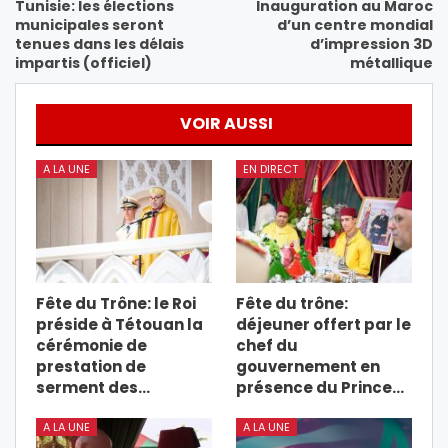
Tunisie: les élections
Inauguration au Maroc
municipales seront
d’un centre mondial
tenues dans les délais
d’impression 3D
impartis (officiel)
métallique
VOIR AUSSI
A LA UNE
EN DIRECT
Fête du Trône: le Roi
Fête du trône:
préside à Tétouan la
déjeuner offert par le
cérémonie de
chef du
prestation de
gouvernement en
serment des…
présence du Prince…
A LA UNE
A LA UNE