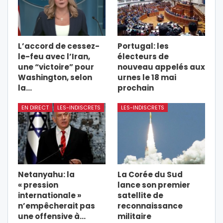
L’accord de cessez-
Portugal: les
le-feu avec l’Iran,
électeurs de
une “victoire” pour
nouveau appelés aux
Washington, selon
urnes le 18 mai
la…
prochain
EN DIRECT
LES-INDISCRETS
LES-INDISCRETS
Netanyahu: la
La Corée du Sud
« pression
lance son premier
internationale »
satellite de
n’empêcherait pas
reconnaissance
une offensive à…
militaire