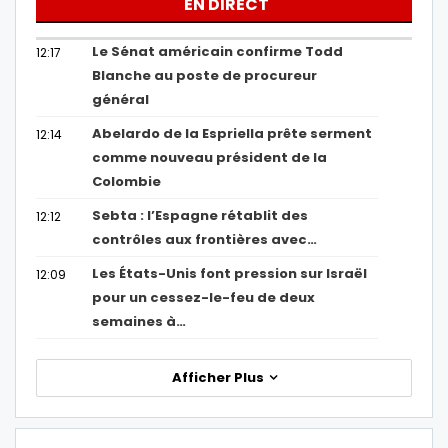
EN DIRECT
Le Sénat américain confirme Todd
12:17
Blanche au poste de procureur
général
Abelardo de la Espriella prête serment
12:14
comme nouveau président de la
Colombie
Sebta : l’Espagne rétablit des
12:12
contrôles aux frontières avec…
Les États-Unis font pression sur Israël
12:09
pour un cessez-le-feu de deux
semaines à…
Afficher Plus