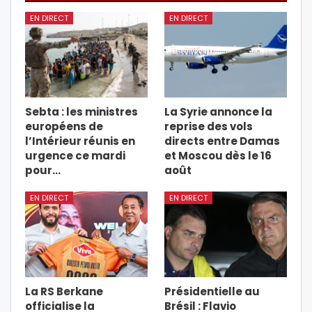
EN DIRECT
EN DIRECT
Sebta : les ministres
La Syrie annonce la
européens de
reprise des vols
l’Intérieur réunis en
directs entre Damas
urgence ce mardi
et Moscou dès le 16
pour…
août
EN DIRECT
EN DIRECT
La RS Berkane
Présidentielle au
officialise la
Brésil : Flavio