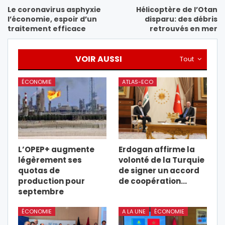
Le coronavirus asphyxie
Hélicoptère de l’Otan
l’économie, espoir d’un
disparu: des débris
traitement efficace
retrouvés en mer
VOIR AUSSI
Tout
ÉCONOMIE
ATLAS-ECO
L’OPEP+ augmente
Erdogan affirme la
légèrement ses
volonté de la Turquie
quotas de
de signer un accord
production pour
de coopération…
septembre
ÉCONOMIE
A LA UNE
ÉCONOMIE