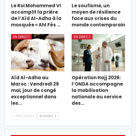
Le Roi Mohammed VI
Le soufisme, un
accomplit la prière
moyen de résilience
de l’Aïd Al-Adha à la
face aux crises du
mosquée « Ahl Fès …
monde contemporain
EN DIRECT
EN DIRECT
Aïd Al-Adha au
Opération Hajj 2026:
Maroc : Vendredi 29
l’ONDA accompagne
mai, jour de congé
la mobilisation
exceptionnel dans
nationale au service
les…
des…
PRÉCÉDENT
SUIVANT