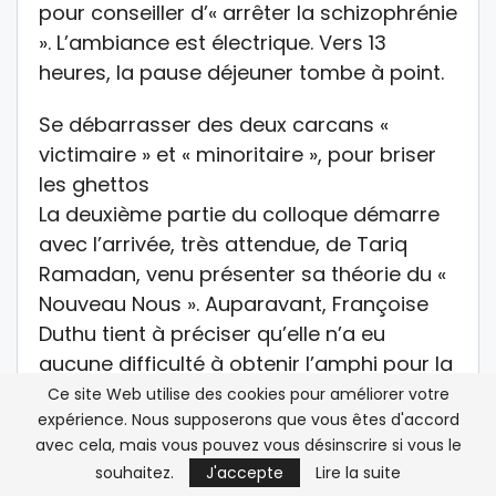
pour conseiller d’« arrêter la schizophrénie
». L’ambiance est électrique. Vers 13
heures, la pause déjeuner tombe à point.
Se débarrasser des deux carcans «
victimaire » et « minoritaire », pour briser
les ghettos
La deuxième partie du colloque démarre
avec l’arrivée, très attendue, de Tariq
Ramadan, venu présenter sa théorie du «
Nouveau Nous ». Auparavant, Françoise
Duthu tient à préciser qu’elle n’a eu
aucune difficulté à obtenir l’amphi pour la
journée. Ce qui l’amène à reconnaître que
Ce site Web utilise des cookies pour améliorer votre
expérience. Nous supposerons que vous êtes d'accord
les universitaires s’autocensurent
avec cela, mais vous pouvez vous désinscrire si vous le
beaucoup. « Arrêtons d’avoir peur de
souhaitez.
J'accepte
Lire la suite
notre ombre ! », lance-t-elle.