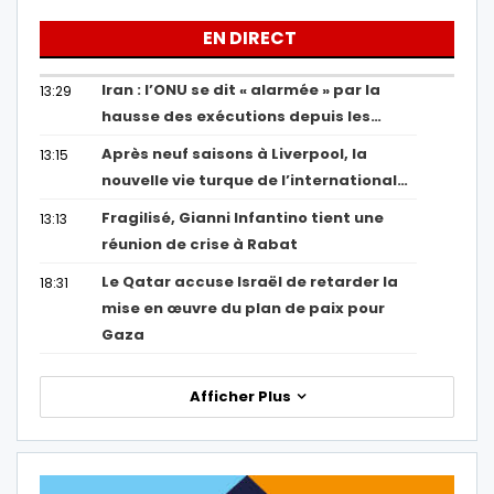
EN DIRECT
Iran : l’ONU se dit « alarmée » par la
13:29
hausse des exécutions depuis les…
Après neuf saisons à Liverpool, la
13:15
nouvelle vie turque de l’international…
Fragilisé, Gianni Infantino tient une
13:13
réunion de crise à Rabat
Le Qatar accuse Israël de retarder la
18:31
mise en œuvre du plan de paix pour
Gaza
Afficher Plus