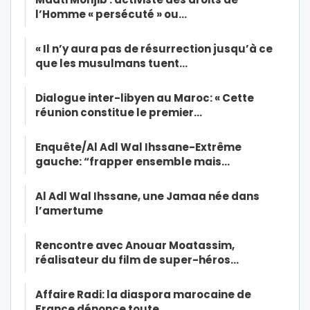
l’Homme « persécuté » ou…
« Il n’y aura pas de résurrection jusqu’à ce
que les musulmans tuent…
Dialogue inter-libyen au Maroc: « Cette
réunion constitue le premier…
Enquête/Al Adl Wal Ihssane-Extrême
gauche: “frapper ensemble mais…
Al Adl Wal Ihssane, une Jamaa née dans
l’amertume
Rencontre avec Anouar Moatassim,
réalisateur du film de super-héros…
Affaire Radi: la diaspora marocaine de
France dénonce toute…