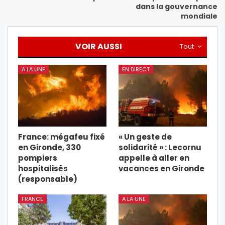
dans la gouvernance
mondiale
VOIR AUSSI
Tout
A LA UNE
EN DIRECT
France: mégafeu fixé
« Un geste de
en Gironde, 330
solidarité » : Lecornu
pompiers
appelle à aller en
hospitalisés
vacances en Gironde
(responsable)
FRANCE
A LA UNE