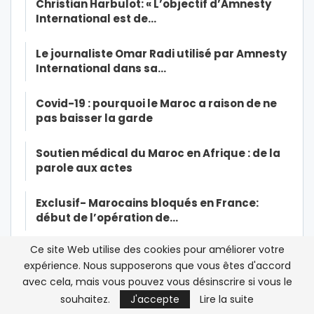
Christian Harbulot: « L’objectif d’Amnesty
International est de…
Le journaliste Omar Radi utilisé par Amnesty
International dans sa…
Covid-19 : pourquoi le Maroc a raison de ne
pas baisser la garde
Soutien médical du Maroc en Afrique : de la
parole aux actes
Exclusif- Marocains bloqués en France:
début de l’opération de…
Ce site Web utilise des cookies pour améliorer votre
Exclusif-Ramid dans la tourmente: une
expérience. Nous supposerons que vous êtes d'accord
source à la CNSS affirme à…
avec cela, mais vous pouvez vous désinscrire si vous le
souhaitez.
J'accepte
Lire la suite
Le roi Mohammed VI opéré du coeur « avec