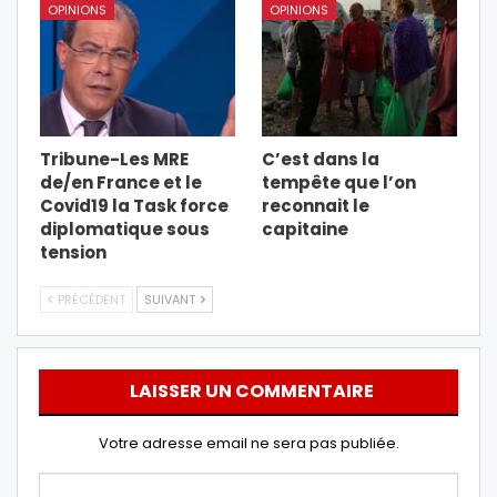
OPINIONS
OPINIONS
Tribune-Les MRE
C’est dans la
de/en France et le
tempête que l’on
Covid19 la Task force
reconnait le
diplomatique sous
capitaine
tension
PRÉCÉDENT
SUIVANT
LAISSER UN COMMENTAIRE
Votre adresse email ne sera pas publiée.