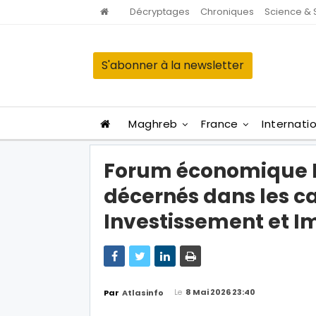
Décryptages
Chroniques
Science & 
S'abonner à la newsletter
Maghreb
France
Internati
Forum économique M
décernés dans les ca
Investissement et 
Le
8 Mai 2026 23:40
Par
Atlasinfo