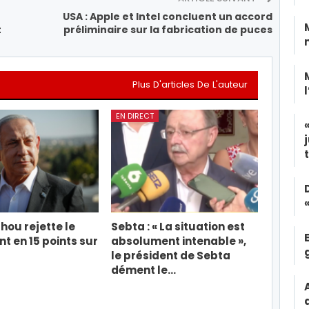
USA : Apple et Intel concluent un accord
t
préliminaire sur la fabrication de puces
Plus D'articles De L'auteur
EN DIRECT
ou rejette le
Sebta : « La situation est
 en 15 points sur
absolument intenable »,
le président de Sebta
dément le…