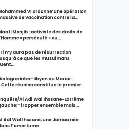
Mohammed VI ordonne’une opération
massive de vaccination contre la…
Maati Monjib : activiste des droits de
l’Homme « persécuté » ou…
« Il n’y aura pas de résurrection
jusqu’à ce que les musulmans
tuent…
Dialogue inter-libyen au Maroc:
« Cette réunion constitue le premier…
Enquête/Al Adl Wal Ihssane-Extrême
gauche: “frapper ensemble mais…
Al Adl Wal Ihssane, une Jamaa née
dans l’amertume