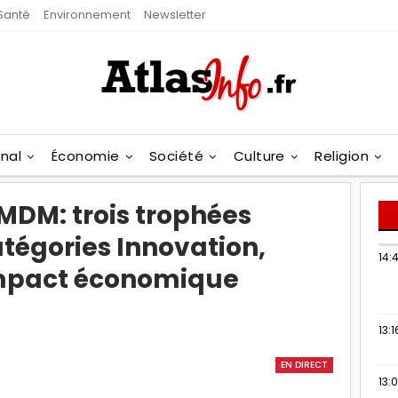
Santé
Environnement
Newsletter
onal
Économie
Société
Culture
Religion
DM: trois trophées
tégories Innovation,
14:
Impact économique
13:1
EN DIRECT
13: