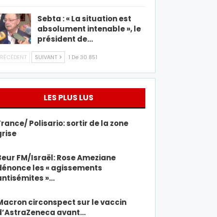
Sebta : « La situation est
absolument intenable », le
président de…
RÉCÉDENT
SUIVANT
1 De 30 851
LES PLUS LUS
France/ Polisario: sortir de la zone
grise
Beur FM/Israël: Rose Ameziane
dénonce les « agissements
antisémites »…
Macron circonspect sur le vaccin
d’AstraZeneca avant…