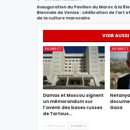
Inauguration du Pavillon du Maroc à la 61e
Biennale de Venise : célébration de l’art e
de la culture marocains
VOIR AUSSI
EN DIRECT
EN DIRECT
Damas et Moscou signent
Netanyah
un mémorandum sur
document
l’avenir des bases russes
Gaza
de Tartous…
PRÉCÉDENT
SUIVANT