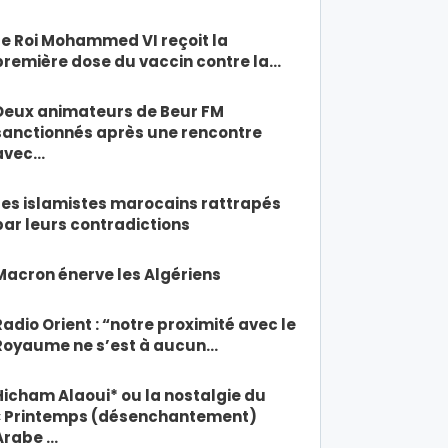
Le Roi Mohammed VI reçoit la
première dose du vaccin contre la…
Deux animateurs de Beur FM
sanctionnés après une rencontre
avec…
Les islamistes marocains rattrapés
par leurs contradictions
Macron énerve les Algériens
Radio Orient : “notre proximité avec le
Royaume ne s’est à aucun…
Hicham Alaoui* ou la nostalgie du
« Printemps (désenchantement)
Arabe …