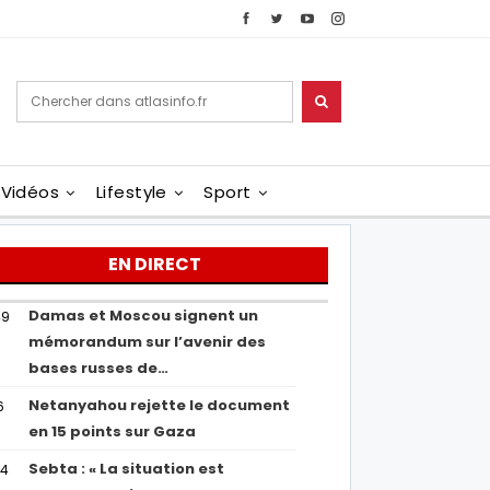
Vidéos
Lifestyle
Sport
EN DIRECT
Damas et Moscou signent un
49
mémorandum sur l’avenir des
bases russes de…
Netanyahou rejette le document
6
en 15 points sur Gaza
Sebta : « La situation est
04