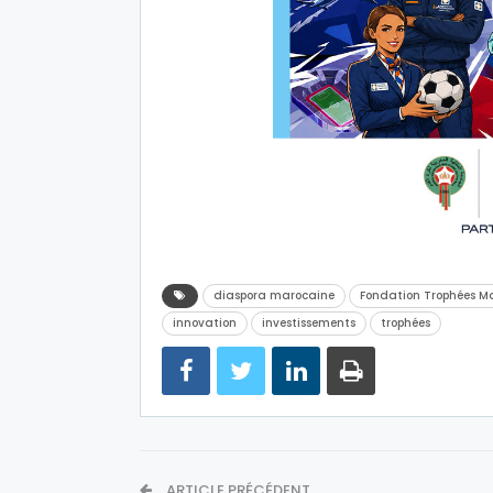
diaspora marocaine
Fondation Trophées M
innovation
investissements
trophées
ARTICLE PRÉCÉDENT