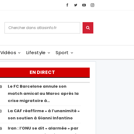
Vidéos
Lifestyle
Sport
EN DIRECT
Le FC Barcelone annule son
19
match amical au Maroc après la
crise migratoire à…
La CAF réaffirme « à l’unanimité »
13
son soutien à Gianni Infantino
Iran : l’ONU se dit « alarmée » par
29