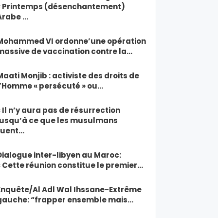
« Printemps (désenchantement)
Arabe …
Mohammed VI ordonne’une opération
massive de vaccination contre la…
Maati Monjib : activiste des droits de
l’Homme « persécuté » ou…
« Il n’y aura pas de résurrection
jusqu’à ce que les musulmans
tuent…
Dialogue inter-libyen au Maroc:
« Cette réunion constitue le premier…
Enquête/Al Adl Wal Ihssane-Extrême
gauche: “frapper ensemble mais…