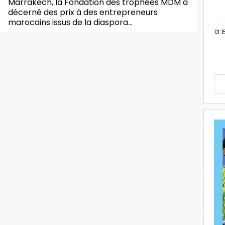
Marrakech, la Fondation des trophées MDM a
décerné des prix à des entrepreneurs
marocains issus de la diaspora…
13:1