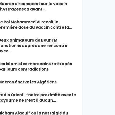
Macron circonspect sur le vaccin
d’AstraZeneca avant…
Le Roi Mohammed VI reçoit la
première dose du vaccin contre la…
Deux animateurs de Beur FM
sanctionnés après une rencontre
avec…
Les islamistes marocains rattrapés
par leurs contradictions
Macron énerve les Algériens
Radio Orient : “notre proximité avec le
Royaume ne s’est à aucun…
Hicham Alaoui* ou la nostalgie du