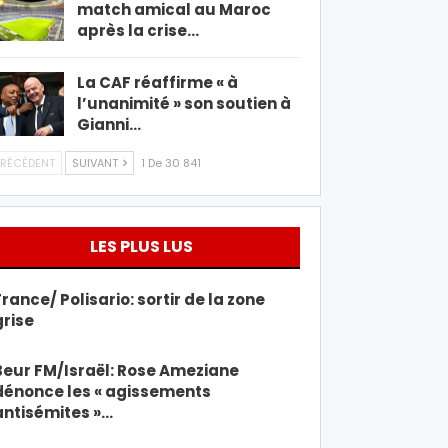
match amical au Maroc
après la crise…
La CAF réaffirme « à
l’unanimité » son soutien à
Gianni…
RÉCÉDENT
SUIVANT
1 De 30 841
LES PLUS LUS
France/ Polisario: sortir de la zone
grise
Beur FM/Israël: Rose Ameziane
dénonce les « agissements
antisémites »…