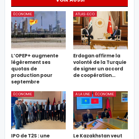
ÉCONOMIE
ATLAS-ECO
L’OPEP+ augmente
Erdogan affirme la
légèrement ses
volonté de la Turquie
quotas de
de signer un accord
production pour
de coopération…
septembre
ÉCONOMIE
A LA UNE
ÉCONOMIE
IPO de T2S : une
Le Kazakhstan veut