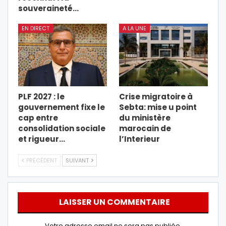
souveraineté…
EN DIRECT
A LA UNE
PLF 2027 : le
Crise migratoire à
gouvernement fixe le
Sebta: mise u point
cap entre
du ministère
consolidation sociale
marocain de
et rigueur…
l’Interieur
PRÉCÉDENT
SUIVANT
LAISSER UN COMMENTAIRE
Votre adresse email ne sera pas publiée.