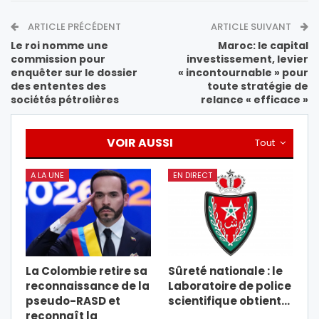
ARTICLE PRÉCÉDENT
ARTICLE SUIVANT
Le roi nomme une
Maroc: le capital
commission pour
investissement, levier
enquêter sur le dossier
« incontournable » pour
des ententes des
toute stratégie de
sociétés pétrolières
relance « efficace »
VOIR AUSSI
Tout
A LA UNE
EN DIRECT
La Colombie retire sa
Sûreté nationale : le
reconnaissance de la
Laboratoire de police
pseudo-RASD et
scientifique obtient…
reconnaît la