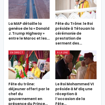
La MAP détaille la
Fête du Trône: le Roi
genèse de la « Donald
préside à Tétouan la
J. Trump Highway »
cérémonie de
entre le Maroc et les…
prestation de
serment des…
EN DIRECT
A LA UNE
Fête du trône:
Le Roi Mohammed VI
déjeuner offert par le
préside à M’diq une
chef du
réception à
gouvernement en
l’occasion de la
présence du Prince…
Fête…