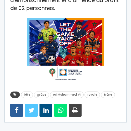
d’emprisonnement et d’amende au profit
de 02 personnes.
fête
grâce
roi Mohammed VI
royale
trône