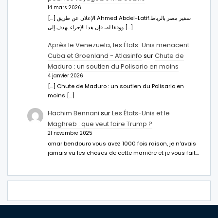
14 mars 2026
[…] الإعلان عن طريق Ahmed Abdel-Latifسفير مصر بالرباط.
ووفقا له، فإن هذا الإجراء يهدف إلى […]
Après le Venezuela, les États-Unis menacent
Cuba et Groenland - Atlasinfo
sur
Chute de
Maduro : un soutien du Polisario en moins
4 janvier 2026
[…] Chute de Maduro : un soutien du Polisario en
moins […]
Hachim Bennani
sur
Les États-Unis et le
Maghreb : que veut faire Trump ?
21 novembre 2025
omar bendouro vous avez 1000 fois raison, je n'avais
jamais vu les choses de cette manière et je vous fait…