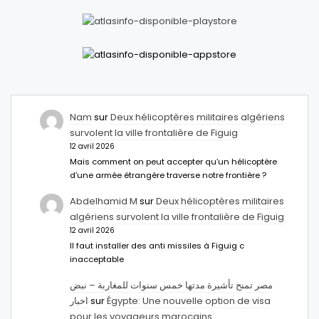
Nam
sur
Deux hélicoptères militaires algériens
survolent la ville frontalière de Figuig
12 avril 2026
Mais comment on peut accepter qu’un hélicoptère
d’une armée étrangère traverse notre frontière ?
Abdelhamid M
sur
Deux hélicoptères militaires
algériens survolent la ville frontalière de Figuig
12 avril 2026
Il faut installer des anti missiles à Figuig c
inacceptable
مصر تمنح تأشيرة مدتها خمس سنوات للمغاربة – نبض
اخبار
sur
Égypte: Une nouvelle option de visa
pour les voyageurs marocains