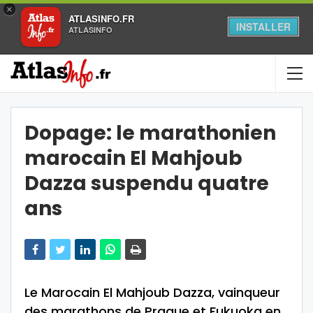
×
ATLASINFO.FR
INSTALLER
ATLASINFO
Dopage: le marathonien
marocain El Mahjoub
Dazza suspendu quatre
ans
Le Marocain El Mahjoub Dazza, vainqueur
des marathons de Prague et Fukuoka en