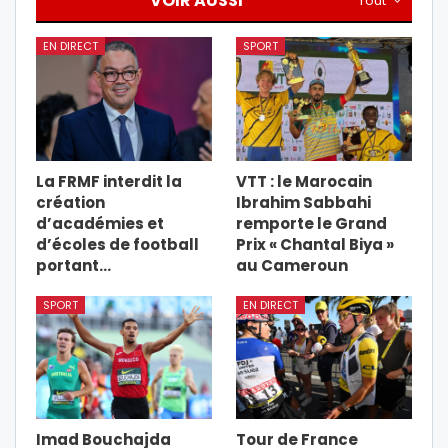
VOIR AUSSI
Tout
EN DIRECT
SPORT
La FRMF interdit la
VTT : le Marocain
création
Ibrahim Sabbahi
d’académies et
remporte le Grand
d’écoles de football
Prix « Chantal Biya »
portant…
au Cameroun
SPORT
EN DIRECT
Imad Bouchajda
Tour de France