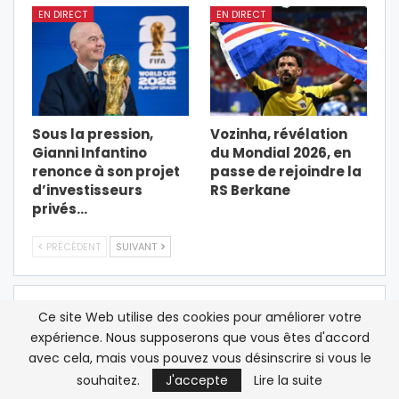
EN DIRECT
EN DIRECT
Sous la pression,
Vozinha, révélation
Gianni Infantino
du Mondial 2026, en
renonce à son projet
passe de rejoindre la
d’investisseurs
RS Berkane
privés…
PRÉCÉDENT
SUIVANT
Ce site Web utilise des cookies pour améliorer votre
LAISSER UN COMMENTAIRE
expérience. Nous supposerons que vous êtes d'accord
avec cela, mais vous pouvez vous désinscrire si vous le
Votre adresse email ne sera pas publiée.
souhaitez.
J'accepte
Lire la suite