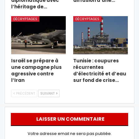
diplomatique avec
diffusion d’une…
l’héritage de…
DÉCRYPTAGES
DÉCRYPTAGES
Israël se prépare à
Tunisie : coupures
une campagne plus
récurrentes
agressive contre
d’électricité et d’eau
l’Iran
sur fond de crise…
PRÉCÉDENT
SUIVANT
LAISSER UN COMMENTAIRE
Votre adresse email ne sera pas publiée.