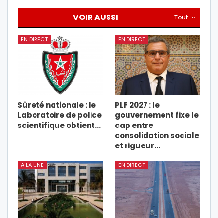
VOIR AUSSI
Tout
EN DIRECT
EN DIRECT
Sûreté nationale : le
PLF 2027 : le
Laboratoire de police
gouvernement fixe le
scientifique obtient…
cap entre
consolidation sociale
et rigueur…
A LA UNE
EN DIRECT