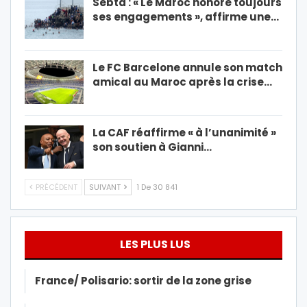
Sebta : « Le Maroc honore toujours
ses engagements », affirme une…
Le FC Barcelone annule son match
amical au Maroc après la crise…
La CAF réaffirme « à l’unanimité »
son soutien à Gianni…
PRÉCÉDENT
SUIVANT
1 De 30 841
LES PLUS LUS
France/ Polisario: sortir de la zone grise