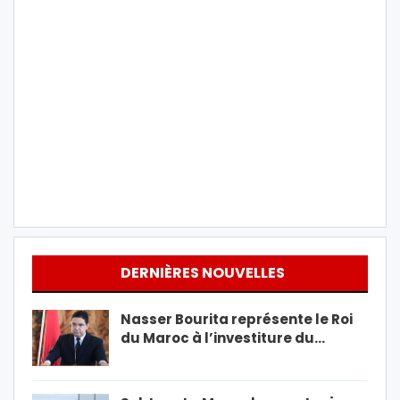
DERNIÈRES NOUVELLES
Nasser Bourita représente le Roi
du Maroc à l’investiture du…