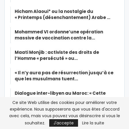
Hicham Alaoui* ou la nostalgie du
« Printemps (désenchantement) Arabe …
Mohammed VI ordonne’une opération
massive de vaccination contre la…
Maati Monjib : activiste des droits de
l’Homme « persécuté » ou…
« Il n’y aura pas de résurrection jusqu’à ce
que les musulmans tuent…
Dialogue inter-libyen au Maroc: « Cette
réunion constitue le premier…
Ce site Web utilise des cookies pour améliorer votre
expérience. Nous supposerons que vous êtes d'accord
Enquête/Al Adl Wal Ihssane-Extrême
avec cela, mais vous pouvez vous désinscrire si vous le
gauche: “frapper ensemble mais…
souhaitez.
J'accepte
Lire la suite