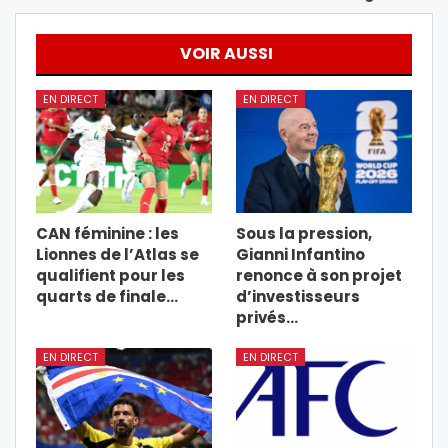
VOIR AUSSI
EN DIRECT
EN DIRECT
CAN féminine : les
Sous la pression,
Lionnes de l’Atlas se
Gianni Infantino
qualifient pour les
renonce à son projet
quarts de finale…
d’investisseurs
privés…
EN DIRECT
EN DIRECT