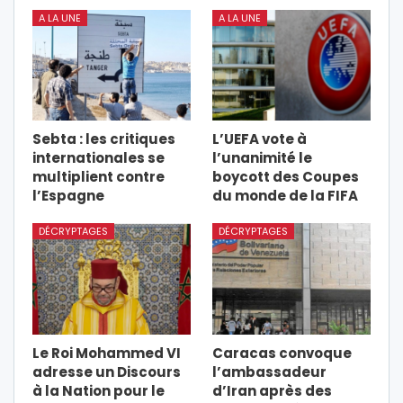
A LA UNE
A LA UNE
Sebta : les critiques
L’UEFA vote à
internationales se
l’unanimité le
multiplient contre
boycott des Coupes
l’Espagne
du monde de la FIFA
DÉCRYPTAGES
DÉCRYPTAGES
Le Roi Mohammed VI
Caracas convoque
adresse un Discours
l’ambassadeur
à la Nation pour le
d’Iran après des