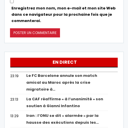
Enregistrez mon nom, mon e-mail et mon site Web
dans ce navigateur pour la prochaine fois que je
commenterai.
EN DIRECT
Le FC Barcelone annule son match
23:19
amical au Maroc après la crise
migratoire à…
La CAF réaffirme « à l’unanimité » son
23:13
soutien à Gianni Infantino
Iran : l’ONU se dit « alarmée » par la
13:29
hausse des exécutions depuis les…