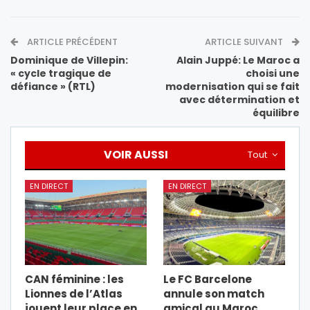
ARTICLE PRÉCÉDENT
ARTICLE SUIVANT
Dominique de Villepin:
Alain Juppé: Le Maroc a
« cycle tragique de
choisi une
défiance » (RTL)
modernisation qui se fait
avec détermination et
équilibre
VOIR AUSSI
Tout
EN DIRECT
EN DIRECT
CAN féminine : les
Le FC Barcelone
Lionnes de l’Atlas
annule son match
jouent leur place en
amical au Maroc