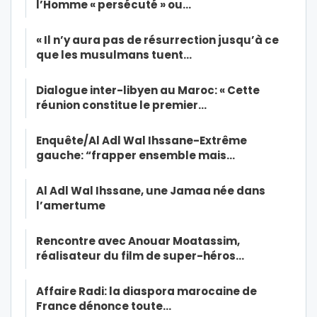
l’Homme « persécuté » ou…
« Il n’y aura pas de résurrection jusqu’à ce
que les musulmans tuent…
Dialogue inter-libyen au Maroc: « Cette
réunion constitue le premier…
Enquête/Al Adl Wal Ihssane-Extrême
gauche: “frapper ensemble mais…
Al Adl Wal Ihssane, une Jamaa née dans
l’amertume
Rencontre avec Anouar Moatassim,
réalisateur du film de super-héros…
Affaire Radi: la diaspora marocaine de
France dénonce toute…