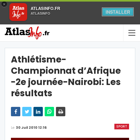
×
ATLASINFO.FR
INSTALLER
ATLASINFO
Athlétisme-
Championnat d’Afrique
-2e journée-Nairobi: Les
résultats
SPORT
Le
30 Juil 2010 12:16