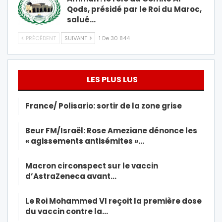
Qods, présidé par le Roi du Maroc,
salué…
PRÉCÉDENT
SUIVANT
1 De 30 844
LES PLUS LUS
France/ Polisario: sortir de la zone grise
Beur FM/Israël: Rose Ameziane dénonce les
« agissements antisémites »…
Macron circonspect sur le vaccin
d’AstraZeneca avant…
Le Roi Mohammed VI reçoit la première dose
du vaccin contre la…