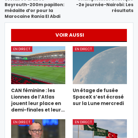
Beyrouth-200m papillon:
-2e journée-Nairobi: Les
médaille d’or pour la
résultats
Marocaine Rania El Abdi
VOIR AUSSI
EN DIRECT
EN DIRECT
CAN féminine : les
Un étage de fusée
Lionnes de l’Atlas
SpaceX s’est écrasé
jouent leur place en
sur la Lune mercredi
demi-finales et leur…
EN DIRECT
EN DIRECT