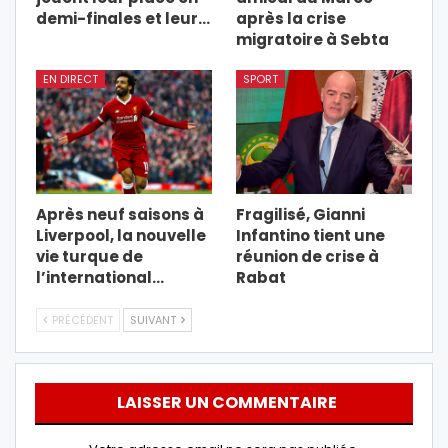
demi-finales et leur…
après la crise
migratoire à Sebta
EN DIRECT
SPORT
Après neuf saisons à
Fragilisé, Gianni
Liverpool, la nouvelle
Infantino tient une
vie turque de
réunion de crise à
l’international…
Rabat
PRÉCÉDENT
SUIVANT
LAISSER UN COMMENTAIRE