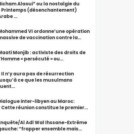
Hicham Alaoui* ou la nostalgie du
« Printemps (désenchantement)
Arabe …
Mohammed VI ordonne’une opération
massive de vaccination contre la…
Maati Monjib : activiste des droits de
l’Homme « persécuté » ou…
« Il n’y aura pas de résurrection
jusqu’à ce que les musulmans
tuent…
Dialogue inter-libyen au Maroc:
« Cette réunion constitue le premier…
Enquête/Al Adl Wal Ihssane-Extrême
gauche: “frapper ensemble mais…