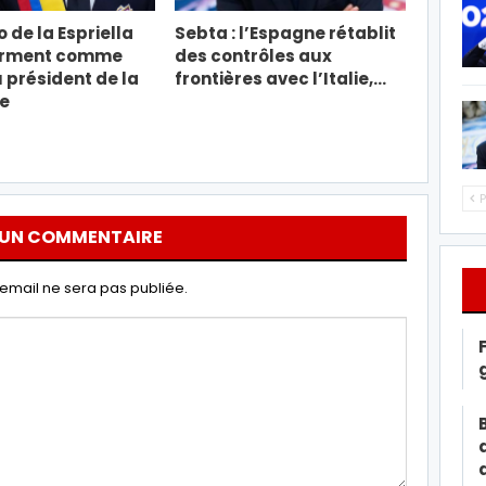
 de la Espriella
Sebta : l’Espagne rétablit
erment comme
des contrôles aux
président de la
frontières avec l’Italie,…
e
P
 UN COMMENTAIRE
email ne sera pas publiée.