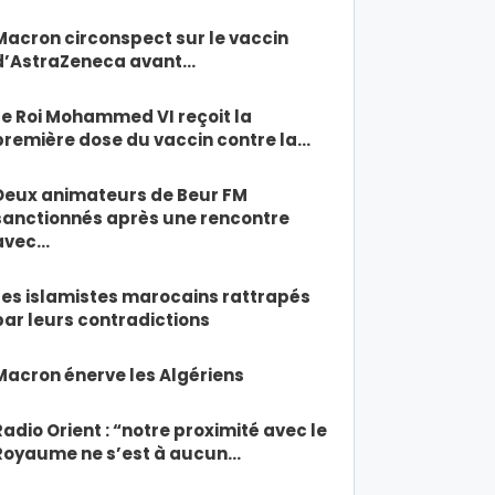
Macron circonspect sur le vaccin
d’AstraZeneca avant…
Le Roi Mohammed VI reçoit la
première dose du vaccin contre la…
Deux animateurs de Beur FM
sanctionnés après une rencontre
avec…
Les islamistes marocains rattrapés
par leurs contradictions
Macron énerve les Algériens
Radio Orient : “notre proximité avec le
Royaume ne s’est à aucun…