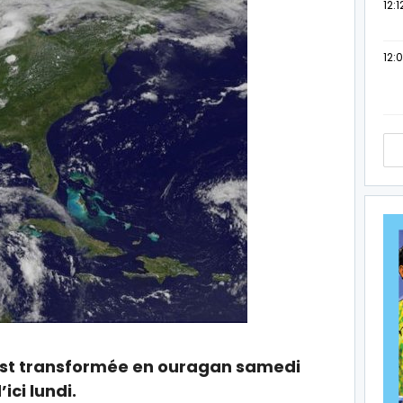
12:1
12:
’est transformée en ouragan samedi
ici lundi.