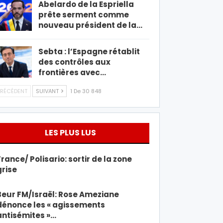
Abelardo de la Espriella
prête serment comme
nouveau président de la…
Sebta : l’Espagne rétablit
des contrôles aux
frontières avec…
RÉCÉDENT
SUIVANT
1 De 30 848
LES PLUS LUS
France/ Polisario: sortir de la zone
grise
Beur FM/Israël: Rose Ameziane
dénonce les « agissements
antisémites »…