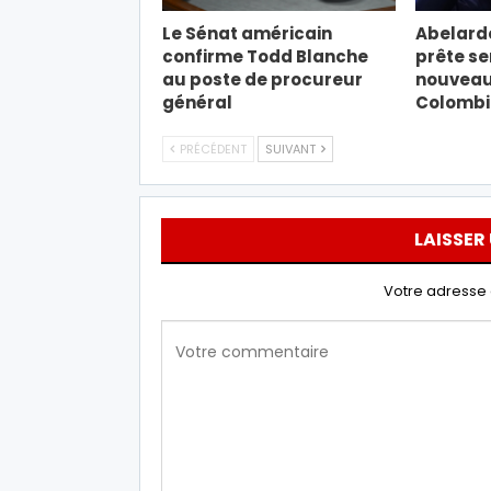
Le Sénat américain
Abelardo
confirme Todd Blanche
prête s
au poste de procureur
nouveau 
général
Colombi
PRÉCÉDENT
SUIVANT
LAISSER
Votre adresse 