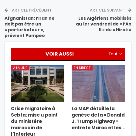
ARTICLE PRÉCÉDENT
ARTICLE SUIVANT
Afghanistan: l’Iran ne
Les Algériens mobilisés
doit pas être un
au 1er vendredi de « l’An
« perturbateur »,
II » du « Hirak »
prévient Pompeo
VOIR AUSSI
Tout
A LA UNE
EN DIRECT
Crise migratoire à
La MAP détaille la
Sebta: mise u point
genèse de la « Donald
du ministère
J. Trump Highway »
marocain de
entre le Maroc et les…
l’Interieur