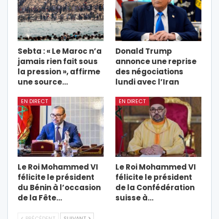
Sebta : « Le Maroc n’a
Donald Trump
jamais rien fait sous
annonce une reprise
la pression », affirme
des négociations
une source…
lundi avec l’Iran
EN DIRECT
EN DIRECT
Le Roi Mohammed VI
Le Roi Mohammed VI
félicite le président
félicite le président
du Bénin à l’occasion
de la Confédération
de la Fête…
suisse à…
PRÉCÉDENT
SUIVANT