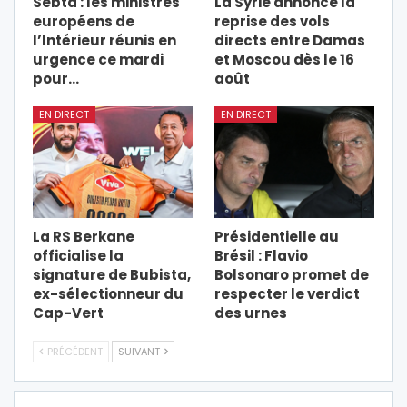
Sebta : les ministres
La Syrie annonce la
européens de
reprise des vols
l’Intérieur réunis en
directs entre Damas
urgence ce mardi
et Moscou dès le 16
pour…
août
EN DIRECT
EN DIRECT
La RS Berkane
Présidentielle au
officialise la
Brésil : Flavio
signature de Bubista,
Bolsonaro promet de
ex-sélectionneur du
respecter le verdict
Cap-Vert
des urnes
PRÉCÉDENT
SUIVANT