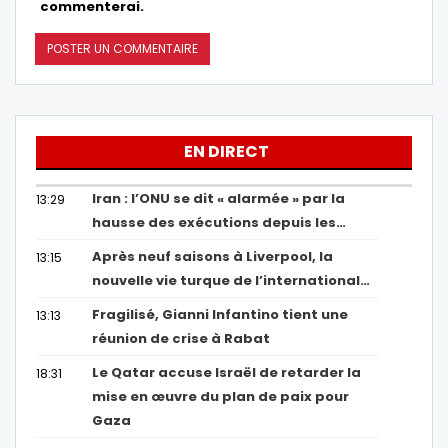
commenterai.
EN DIRECT
Iran : l’ONU se dit « alarmée » par la
13:29
hausse des exécutions depuis les…
Après neuf saisons à Liverpool, la
13:15
nouvelle vie turque de l’international…
Fragilisé, Gianni Infantino tient une
13:13
réunion de crise à Rabat
Le Qatar accuse Israël de retarder la
18:31
mise en œuvre du plan de paix pour
Gaza