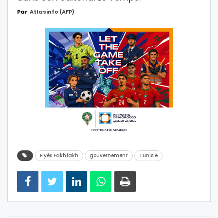
Par
Atlasinfo (AFP)
Elyès Fakhfakh
gouvernement
Tunisie