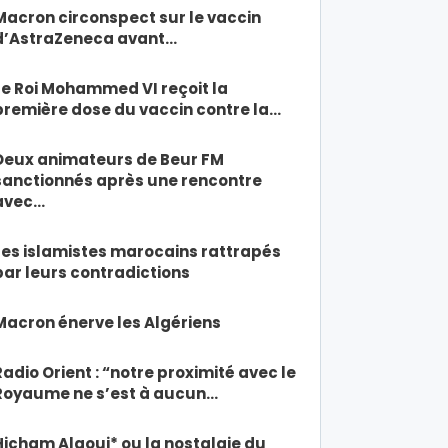
Macron circonspect sur le vaccin
d’AstraZeneca avant…
Le Roi Mohammed VI reçoit la
première dose du vaccin contre la…
Deux animateurs de Beur FM
sanctionnés après une rencontre
avec…
Les islamistes marocains rattrapés
par leurs contradictions
Macron énerve les Algériens
Radio Orient : “notre proximité avec le
Royaume ne s’est à aucun…
Hicham Alaoui* ou la nostalgie du