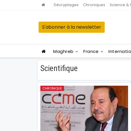
Décryptages
Chroniques
Science & 
S'abonner à la newsletter
Maghreb
France
Internati
Scientifique
CHRONIQUE