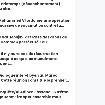
« Printemps (désenchantement)
Arabe …
Mohammed VI ordonne’une opération
massive de vaccination contre la…
Maati Monjib : activiste des droits de
l’Homme « persécuté » ou…
« Il n’y aura pas de résurrection
jusqu’à ce que les musulmans
tuent…
Dialogue inter-libyen au Maroc:
« Cette réunion constitue le premier…
Enquête/Al Adl Wal Ihssane-Extrême
gauche: “frapper ensemble mais…