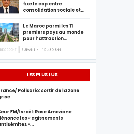
fixe le cap entre
consolidation sociale et…
Le Maroc parmi les 11
premiers pays au monde
pour l’attraction…
RÉCÉDENT
SUIVANT
1 De 30 844
LES PLUS LUS
France/ Polisario: sortir de la zone
grise
Beur FM/Israël: Rose Ameziane
dénonce les « agissements
antisémites »…