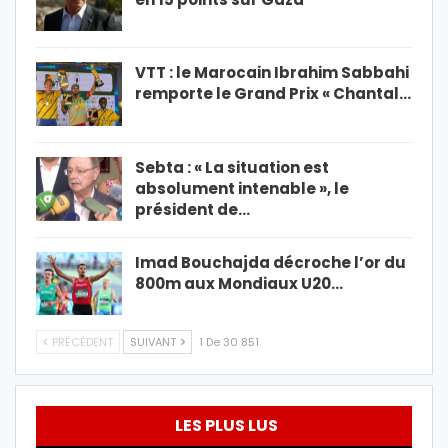
VTT : le Marocain Ibrahim Sabbahi
remporte le Grand Prix « Chantal…
Sebta : « La situation est
absolument intenable », le
président de…
Imad Bouchajda décroche l’or du
800m aux Mondiaux U20…
PRÉCÉDENT
SUIVANT
1 De 30 851
LES PLUS LUS