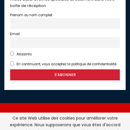
boîte de réception.
Prénom ou nom complet
Email
AtlasInfo
En continuant, vous acceptez la politique de confidentialité
Ce site Web utilise des cookies pour améliorer votre
expérience. Nous supposerons que vous êtes d'accord
Atlasinfo.fr : l'essentiel de l'actualité de la France et du