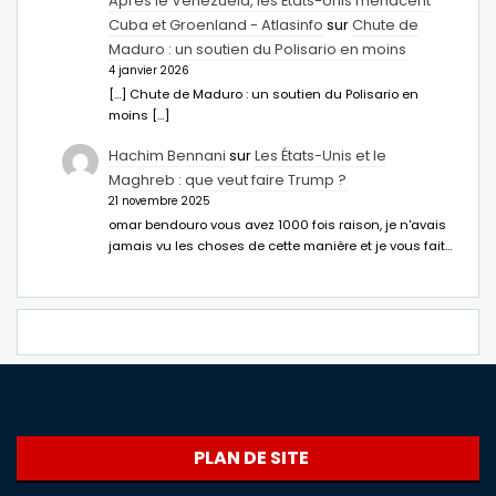
Après le Venezuela, les États-Unis menacent
Cuba et Groenland - Atlasinfo
sur
Chute de
Maduro : un soutien du Polisario en moins
4 janvier 2026
[…] Chute de Maduro : un soutien du Polisario en
moins […]
Hachim Bennani
sur
Les États-Unis et le
Maghreb : que veut faire Trump ?
21 novembre 2025
omar bendouro vous avez 1000 fois raison, je n'avais
jamais vu les choses de cette manière et je vous fait…
PLAN DE SITE