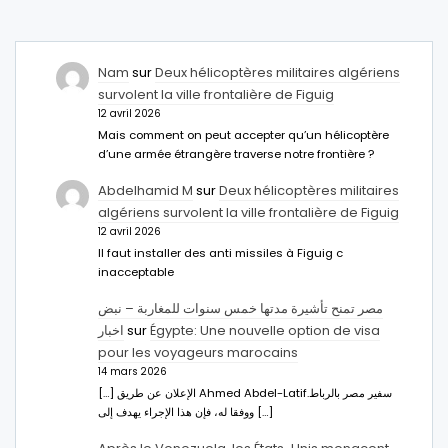
Nam
sur
Deux hélicoptères militaires algériens
survolent la ville frontalière de Figuig
12 avril 2026
Mais comment on peut accepter qu’un hélicoptère
d’une armée étrangère traverse notre frontière ?
Abdelhamid M
sur
Deux hélicoptères militaires
algériens survolent la ville frontalière de Figuig
12 avril 2026
Il faut installer des anti missiles à Figuig c
inacceptable
مصر تمنح تأشيرة مدتها خمس سنوات للمغاربة – نبض
اخبار
sur
Égypte: Une nouvelle option de visa
pour les voyageurs marocains
14 mars 2026
[…] الإعلان عن طريق Ahmed Abdel-Latifسفير مصر بالرباط.
ووفقا له، فإن هذا الإجراء يهدف إلى […]