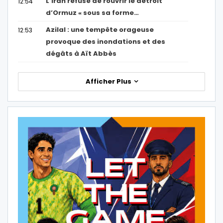
L’Iran refuse de rouvrir le détroit
12:54
d’Ormuz « sous sa forme…
Azilal : une tempête orageuse
12:53
provoque des inondations et des
dégâts à Aït Abbès
Afficher Plus