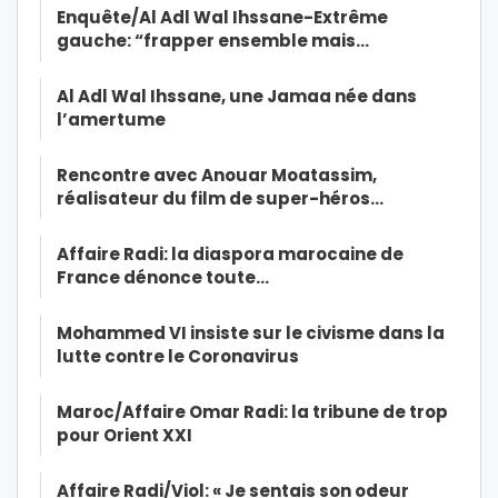
Enquête/Al Adl Wal Ihssane-Extrême
gauche: “frapper ensemble mais…
Al Adl Wal Ihssane, une Jamaa née dans
l’amertume
Rencontre avec Anouar Moatassim,
réalisateur du film de super-héros…
Affaire Radi: la diaspora marocaine de
France dénonce toute…
Mohammed VI insiste sur le civisme dans la
lutte contre le Coronavirus
Maroc/Affaire Omar Radi: la tribune de trop
pour Orient XXI
Affaire Radi/Viol: « Je sentais son odeur