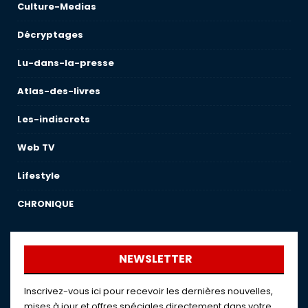
Culture-Medias
Décryptages
Lu-dans-la-presse
Atlas-des-livres
Les-indiscrets
Web TV
Lifestyle
CHRONIQUE
NEWSLETTER
Inscrivez-vous ici pour recevoir les dernières nouvelles,
mises à jour et offres spéciales directement dans votre