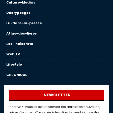
Culture-Medias
Décryptages
Lu-dans-la-presse
Atlas-des-livres
Les-indiscrets
Web TV
Lifestyle
CHRONIQUE
NEWSLETTER
Inscrivez-vous ici pour recevoir les dernières nouvelles,
mises à jour et offres spéciales directement dans votre