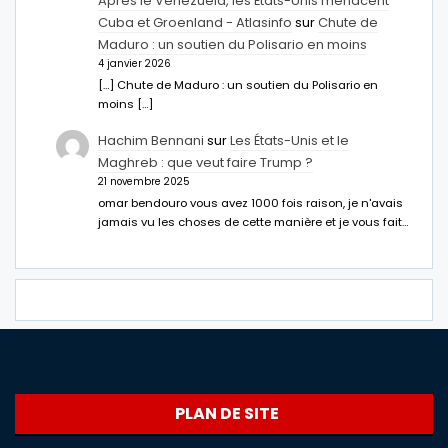
Après le Venezuela, les États-Unis menacent
Cuba et Groenland - Atlasinfo
sur
Chute de
Maduro : un soutien du Polisario en moins
4 janvier 2026
[…] Chute de Maduro : un soutien du Polisario en
moins […]
Hachim Bennani
sur
Les États-Unis et le
Maghreb : que veut faire Trump ?
21 novembre 2025
omar bendouro vous avez 1000 fois raison, je n'avais
jamais vu les choses de cette manière et je vous fait…
PLAN DE SITE