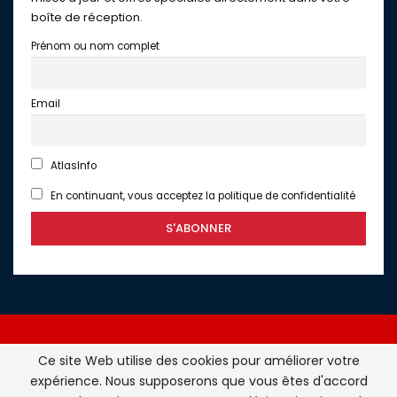
boîte de réception.
Prénom ou nom complet
Email
AtlasInfo
En continuant, vous acceptez la politique de confidentialité
Ce site Web utilise des cookies pour améliorer votre
expérience. Nous supposerons que vous êtes d'accord
Atlasinfo.fr : l'essentiel de l'actualité de la France et du