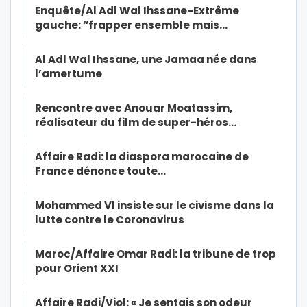
Enquête/Al Adl Wal Ihssane-Extrême
gauche: “frapper ensemble mais…
Al Adl Wal Ihssane, une Jamaa née dans
l’amertume
Rencontre avec Anouar Moatassim,
réalisateur du film de super-héros…
Affaire Radi: la diaspora marocaine de
France dénonce toute…
Mohammed VI insiste sur le civisme dans la
lutte contre le Coronavirus
Maroc/Affaire Omar Radi: la tribune de trop
pour Orient XXI
Affaire Radi/Viol: « Je sentais son odeur