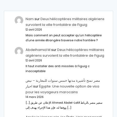
Nam
sur
Deux hélicoptères militaires algériens
survolent la ville frontalière de Figuig
12 avril 2026
Mais comment on peut accepter qu’un hélicoptère
d’une armée étrangère traverse notre frontière ?
Abdelhamid M
sur
Deux hélicoptères militaires
algériens survolent la ville frontalière de Figuig
12 avril 2026
Il faut installer des anti missiles à Figuig c
inacceptable
مصر تمنح تأشيرة مدتها خمس سنوات للمغاربة – نبض
اخبار
sur
Égypte: Une nouvelle option de visa
pour les voyageurs marocains
14 mars 2026
[…] الإعلان عن طريق Ahmed Abdel-Latifسفير مصر بالرباط.
ووفقا له، فإن هذا الإجراء يهدف إلى […]