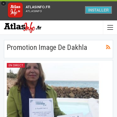
×
ATLASINFO.FR
INSTALLER
ATLASINFO
Promotion Image De Dakhla
EN DIRECT