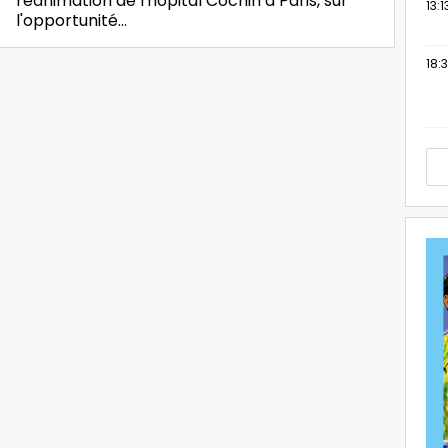
réanimation de l'hôpital Cochin à Paris, sur
13:1
l'opportunité…
18:3