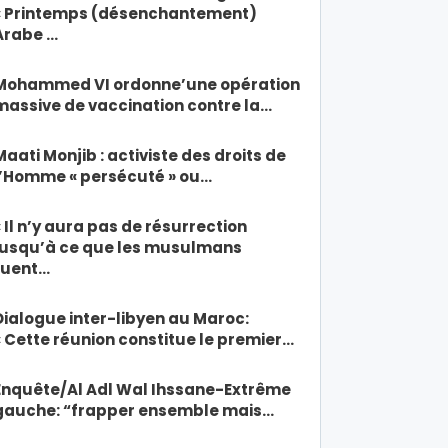
« Printemps (désenchantement)
Arabe …
Mohammed VI ordonne’une opération
massive de vaccination contre la…
Maati Monjib : activiste des droits de
l’Homme « persécuté » ou…
« Il n’y aura pas de résurrection
jusqu’à ce que les musulmans
tuent…
Dialogue inter-libyen au Maroc:
« Cette réunion constitue le premier…
Enquête/Al Adl Wal Ihssane-Extrême
gauche: “frapper ensemble mais…