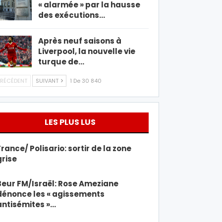
« alarmée » par la hausse
des exécutions…
Après neuf saisons à
Liverpool, la nouvelle vie
turque de…
RÉCÉDENT
SUIVANT
1 De 30 840
LES PLUS LUS
France/ Polisario: sortir de la zone
grise
Beur FM/Israël: Rose Ameziane
dénonce les « agissements
antisémites »…