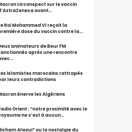
Macron circonspect sur le vaccin
d’AstraZeneca avant…
Le Roi Mohammed VI reçoit la
première dose du vaccin contre la…
Deux animateurs de Beur FM
sanctionnés après une rencontre
avec…
Les islamistes marocains rattrapés
par leurs contradictions
Macron énerve les Algériens
Radio Orient : “notre proximité avec le
Royaume ne s’est à aucun…
Hicham Alaoui* ou la nostalgie du