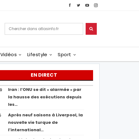
Vidéos
Lifestyle
Sport
EN DIRECT
Iran : l’ONU se dit « alarmée » par
29
la hausse des exécutions depuis
les…
Après neuf saisons à Liverpool, la
5
nouvelle vie turque de
l’international…