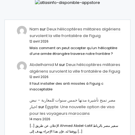
Nam
sur
Deux hélicoptères militaires algériens
survolent la ville frontalière de Figuig
12 avril 2026
Mais comment on peut accepter qu’un hélicoptère
d’une armée étrangère traverse notre frontière ?
Abdelhamid M
sur
Deux hélicoptères militaires
algériens survolent la ville frontalière de Figuig
12 avril 2026
Il faut installer des anti missiles à Figuig c
inacceptable
مصر تمنح تأشيرة مدتها خمس سنوات للمغاربة – نبض
اخبار
sur
Égypte: Une nouvelle option de visa
pour les voyageurs marocains
14 mars 2026
[…] الإعلان عن طريق Ahmed Abdel-Latifسفير مصر بالرباط.
ووفقا له، فإن هذا الإجراء يهدف إلى […]