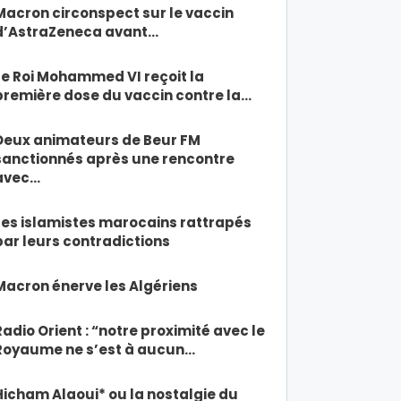
Macron circonspect sur le vaccin
d’AstraZeneca avant…
Le Roi Mohammed VI reçoit la
première dose du vaccin contre la…
Deux animateurs de Beur FM
sanctionnés après une rencontre
avec…
Les islamistes marocains rattrapés
par leurs contradictions
Macron énerve les Algériens
Radio Orient : “notre proximité avec le
Royaume ne s’est à aucun…
Hicham Alaoui* ou la nostalgie du