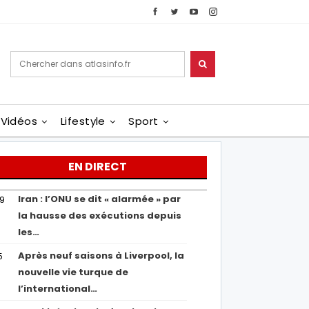
Vidéos
Lifestyle
Sport
EN DIRECT
Iran : l’ONU se dit « alarmée » par
29
la hausse des exécutions depuis
les…
Après neuf saisons à Liverpool, la
5
nouvelle vie turque de
l’international…