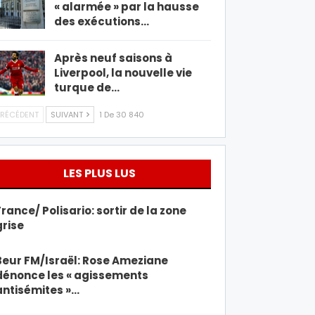
« alarmée » par la hausse
des exécutions…
Après neuf saisons à
Liverpool, la nouvelle vie
turque de…
RÉCÉDENT
SUIVANT
1 De 30 840
LES PLUS LUS
France/ Polisario: sortir de la zone
grise
Beur FM/Israël: Rose Ameziane
dénonce les « agissements
antisémites »…