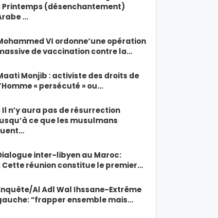
« Printemps (désenchantement)
Arabe …
Mohammed VI ordonne’une opération
massive de vaccination contre la…
Maati Monjib : activiste des droits de
l’Homme « persécuté » ou…
« Il n’y aura pas de résurrection
jusqu’à ce que les musulmans
tuent…
Dialogue inter-libyen au Maroc:
« Cette réunion constitue le premier…
Enquête/Al Adl Wal Ihssane-Extrême
gauche: “frapper ensemble mais…