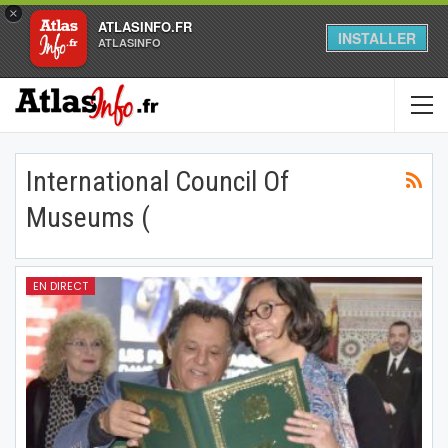
×
ATLASINFO.FR
INSTALLER
ATLASINFO
International Council Of
Museums (
EN DIRECT