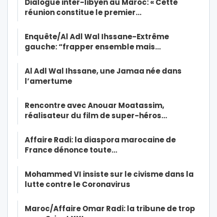
Dialogue inter-libyen au Maroc: « Cette
réunion constitue le premier…
Enquête/Al Adl Wal Ihssane-Extrême
gauche: “frapper ensemble mais…
Al Adl Wal Ihssane, une Jamaa née dans
l’amertume
Rencontre avec Anouar Moatassim,
réalisateur du film de super-héros…
Affaire Radi: la diaspora marocaine de
France dénonce toute…
Mohammed VI insiste sur le civisme dans la
lutte contre le Coronavirus
Maroc/Affaire Omar Radi: la tribune de trop