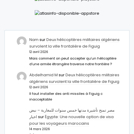
Nam
sur
Deux hélicoptères militaires algériens
survolent la ville frontalière de Figuig
12 avril 2026
Mais comment on peut accepter qu’un hélicoptère
d’une armée étrangère traverse notre frontière ?
Abdelhamid M
sur
Deux hélicoptères militaires
algériens survolent la ville frontalière de Figuig
12 avril 2026
Il faut installer des anti missiles à Figuig c
inacceptable
مصر تمنح تأشيرة مدتها خمس سنوات للمغاربة – نبض
اخبار
sur
Égypte: Une nouvelle option de visa
pour les voyageurs marocains
14 mars 2026