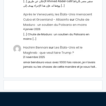
[…] الإعلان عن طريق Ahmed Abdel-Latifسفير مصر بالرباط.
ووفقا له، فإن هذا الإجراء يهدف إلى […]
Après le Venezuela, les États-Unis menacent
Cuba et Groenland - Atlasinfo
sur
Chute de
Maduro : un soutien du Polisario en moins
4 janvier 2026
[…] Chute de Maduro : un soutien du Polisario en
moins […]
Hachim Bennani
sur
Les États-Unis et le
Maghreb : que veut faire Trump ?
21 novembre 2025
omar bendouro vous avez 1000 fois raison, je n'avais
jamais vu les choses de cette manière et je vous fait…