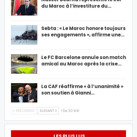
du Maroc à l’investiture du…
Sebta : « Le Maroc honore toujours
ses engagements », affirme une…
Le FC Barcelone annule son match
amical au Maroc après la crise…
La CAF réaffirme « à l’unanimité »
son soutien à Gianni…
PRÉCÉDENT
SUIVANT
1 De 30 841
LES PLUS LUS