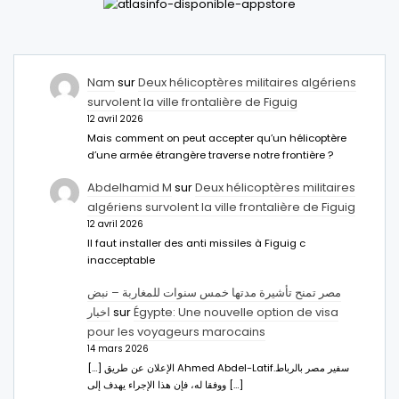
Nam
sur
Deux hélicoptères militaires algériens
survolent la ville frontalière de Figuig
12 avril 2026
Mais comment on peut accepter qu’un hélicoptère
d’une armée étrangère traverse notre frontière ?
Abdelhamid M
sur
Deux hélicoptères militaires
algériens survolent la ville frontalière de Figuig
12 avril 2026
Il faut installer des anti missiles à Figuig c
inacceptable
مصر تمنح تأشيرة مدتها خمس سنوات للمغاربة – نبض
اخبار
sur
Égypte: Une nouvelle option de visa
pour les voyageurs marocains
14 mars 2026
[…] الإعلان عن طريق Ahmed Abdel-Latifسفير مصر بالرباط.
ووفقا له، فإن هذا الإجراء يهدف إلى […]