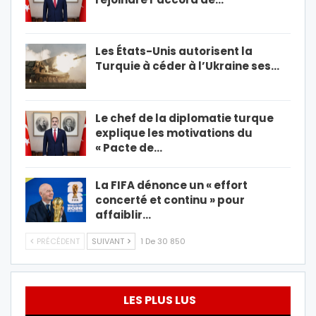
Les États-Unis autorisent la
Turquie à céder à l’Ukraine ses…
Le chef de la diplomatie turque
explique les motivations du
« Pacte de…
La FIFA dénonce un « effort
concerté et continu » pour
affaiblir…
PRÉCÉDENT
SUIVANT
1 De 30 850
LES PLUS LUS