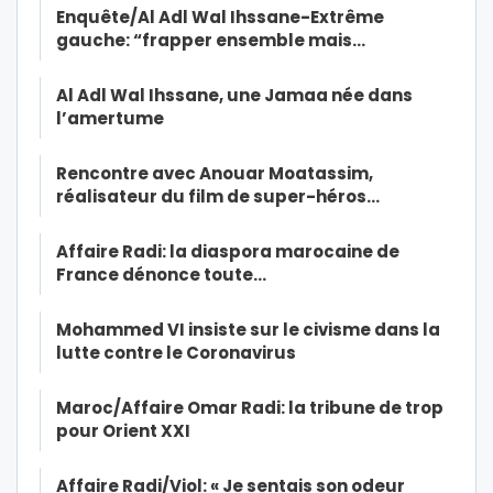
Enquête/Al Adl Wal Ihssane-Extrême
gauche: “frapper ensemble mais…
Al Adl Wal Ihssane, une Jamaa née dans
l’amertume
Rencontre avec Anouar Moatassim,
réalisateur du film de super-héros…
Affaire Radi: la diaspora marocaine de
France dénonce toute…
Mohammed VI insiste sur le civisme dans la
lutte contre le Coronavirus
Maroc/Affaire Omar Radi: la tribune de trop
pour Orient XXI
Affaire Radi/Viol: « Je sentais son odeur