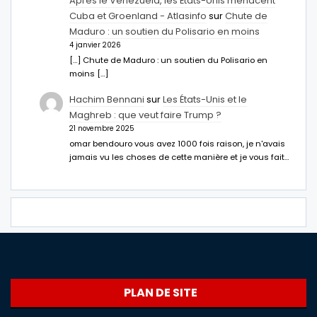
Après le Venezuela, les États-Unis menacent
Cuba et Groenland - Atlasinfo
sur
Chute de
Maduro : un soutien du Polisario en moins
4 janvier 2026
[…] Chute de Maduro : un soutien du Polisario en
moins […]
Hachim Bennani
sur
Les États-Unis et le
Maghreb : que veut faire Trump ?
21 novembre 2025
omar bendouro vous avez 1000 fois raison, je n'avais
jamais vu les choses de cette manière et je vous fait…
PLAN DE SITE