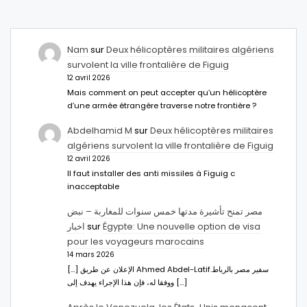
Nam
sur
Deux hélicoptères militaires algériens
survolent la ville frontalière de Figuig
12 avril 2026
Mais comment on peut accepter qu’un hélicoptère
d’une armée étrangère traverse notre frontière ?
Abdelhamid M
sur
Deux hélicoptères militaires
algériens survolent la ville frontalière de Figuig
12 avril 2026
Il faut installer des anti missiles à Figuig c
inacceptable
مصر تمنح تأشيرة مدتها خمس سنوات للمغاربة – نبض
اخبار
sur
Égypte: Une nouvelle option de visa
pour les voyageurs marocains
14 mars 2026
[…] الإعلان عن طريق Ahmed Abdel-Latifسفير مصر بالرباط.
ووفقا له، فإن هذا الإجراء يهدف إلى […]