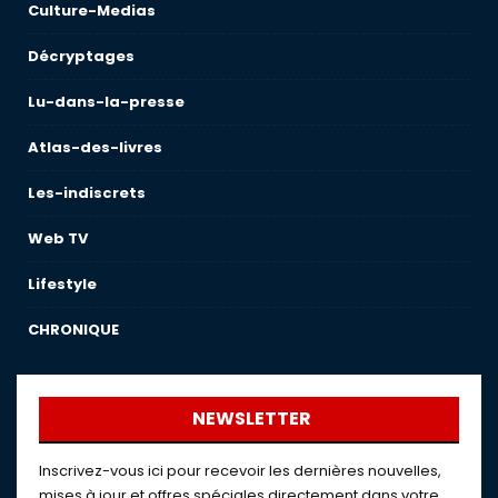
Culture-Medias
Décryptages
Lu-dans-la-presse
Atlas-des-livres
Les-indiscrets
Web TV
Lifestyle
CHRONIQUE
NEWSLETTER
Inscrivez-vous ici pour recevoir les dernières nouvelles,
mises à jour et offres spéciales directement dans votre