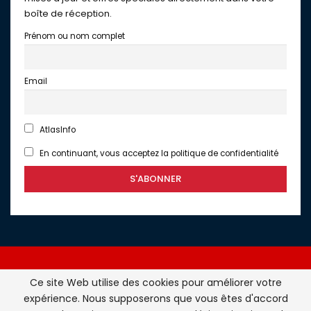
boîte de réception.
Prénom ou nom complet
Email
AtlasInfo
En continuant, vous acceptez la politique de confidentialité
Ce site Web utilise des cookies pour améliorer votre
expérience. Nous supposerons que vous êtes d'accord
Atlasinfo.fr : l'essentiel de l'actualité de la France et du