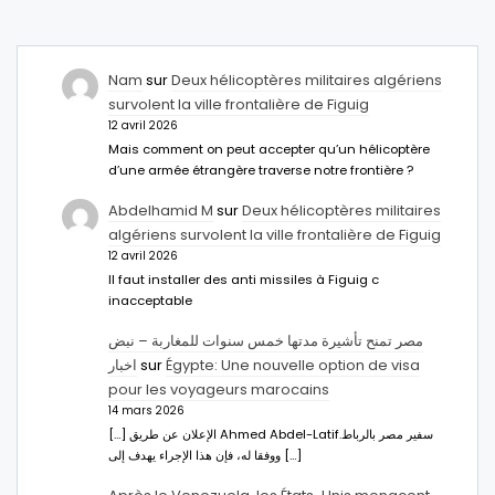
Nam
sur
Deux hélicoptères militaires algériens
survolent la ville frontalière de Figuig
12 avril 2026
Mais comment on peut accepter qu’un hélicoptère
d’une armée étrangère traverse notre frontière ?
Abdelhamid M
sur
Deux hélicoptères militaires
algériens survolent la ville frontalière de Figuig
12 avril 2026
Il faut installer des anti missiles à Figuig c
inacceptable
مصر تمنح تأشيرة مدتها خمس سنوات للمغاربة – نبض
اخبار
sur
Égypte: Une nouvelle option de visa
pour les voyageurs marocains
14 mars 2026
[…] الإعلان عن طريق Ahmed Abdel-Latifسفير مصر بالرباط.
ووفقا له، فإن هذا الإجراء يهدف إلى […]