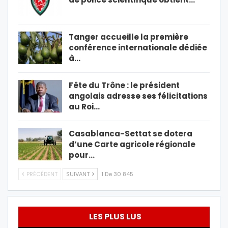
Tanger accueille la première
conférence internationale dédiée
à…
Fête du Trône : le président
angolais adresse ses félicitations
au Roi…
Casablanca-Settat se dotera
d’une Carte agricole régionale
pour…
PRÉCÉDENT
SUIVANT
1 De 30 845
LES PLUS LUS