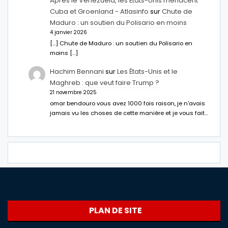
Après le Venezuela, les États-Unis menacent
Cuba et Groenland - Atlasinfo
sur
Chute de
Maduro : un soutien du Polisario en moins
4 janvier 2026
[…] Chute de Maduro : un soutien du Polisario en
moins […]
Hachim Bennani
sur
Les États-Unis et le
Maghreb : que veut faire Trump ?
21 novembre 2025
omar bendouro vous avez 1000 fois raison, je n'avais
jamais vu les choses de cette manière et je vous fait…
PLAN DE SITE