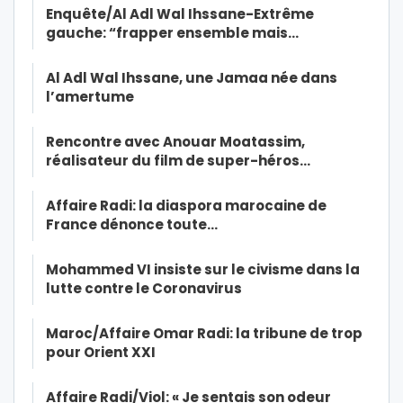
Enquête/Al Adl Wal Ihssane-Extrême
gauche: “frapper ensemble mais…
Al Adl Wal Ihssane, une Jamaa née dans
l’amertume
Rencontre avec Anouar Moatassim,
réalisateur du film de super-héros…
Affaire Radi: la diaspora marocaine de
France dénonce toute…
Mohammed VI insiste sur le civisme dans la
lutte contre le Coronavirus
Maroc/Affaire Omar Radi: la tribune de trop
pour Orient XXI
Affaire Radi/Viol: « Je sentais son odeur