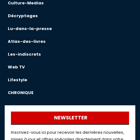
Culture-Medias
Décryptages
Lu-dans-la-presse
Atlas-des-livres
Les-indiscrets
Web TV
Lifestyle
CHRONIQUE
NEWSLETTER
Inscrivez-vous ici pour recevoir les dernières nouvelles,
mises à jour et offres spéciales directement dans votre