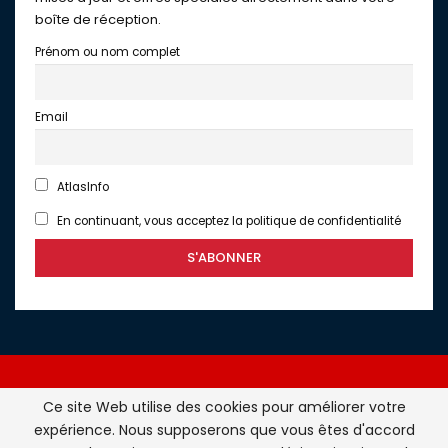
boîte de réception.
Prénom ou nom complet
Email
AtlasInfo
En continuant, vous acceptez la politique de confidentialité
Ce site Web utilise des cookies pour améliorer votre
expérience. Nous supposerons que vous êtes d'accord
Atlasinfo.fr : l'essentiel de l'actualité de la France et du