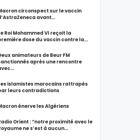
Macron circonspect sur le vaccin
d’AstraZeneca avant…
Le Roi Mohammed VI reçoit la
première dose du vaccin contre la…
Deux animateurs de Beur FM
sanctionnés après une rencontre
avec…
Les islamistes marocains rattrapés
par leurs contradictions
Macron énerve les Algériens
Radio Orient : “notre proximité avec le
Royaume ne s’est à aucun…