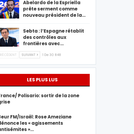
Abelardo de la Espriella
prête serment comme
nouveau président de la…
Sebta : l’Espagne rétablit
des contrôles aux
frontières avec…
RÉCÉDENT
SUIVANT
1 De 30 848
LES PLUS LUS
France/ Polisario: sortir de la zone
grise
Beur FM/Israël: Rose Ameziane
dénonce les « agissements
antisémites »…