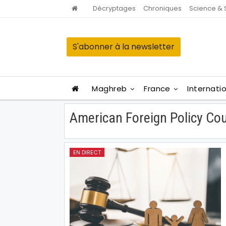
Décryptages
Chroniques
Science & 
S'abonner à la newsletter
Maghreb
France
Internati
American Foreign Policy Cou
EN DIRECT