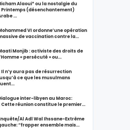
Hicham Alaoui* ou la nostalgie du
« Printemps (désenchantement)
Arabe …
Mohammed VI ordonne’une opération
massive de vaccination contre la…
Maati Monjib : activiste des droits de
l’Homme « persécuté » ou…
« Il n’y aura pas de résurrection
jusqu’à ce que les musulmans
tuent…
Dialogue inter-libyen au Maroc:
« Cette réunion constitue le premier…
Enquête/Al Adl Wal Ihssane-Extrême
gauche: “frapper ensemble mais…