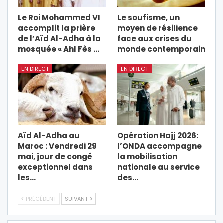
Le Roi Mohammed VI
Le soufisme, un
accomplit la prière
moyen de résilience
de l’Aïd Al-Adha à la
face aux crises du
mosquée « Ahl Fès …
monde contemporain
EN DIRECT
EN DIRECT
Aïd Al-Adha au
Opération Hajj 2026:
Maroc : Vendredi 29
l’ONDA accompagne
mai, jour de congé
la mobilisation
exceptionnel dans
nationale au service
les…
des…
PRÉCÉDENT
SUIVANT