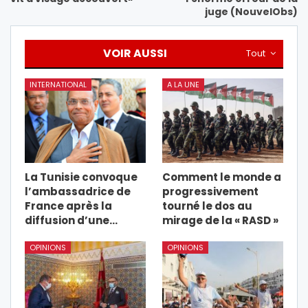
juge (NouvelObs)
VOIR AUSSI
Tout
INTERNATIONAL
A LA UNE
La Tunisie convoque
Comment le monde a
l’ambassadrice de
progressivement
France après la
tourné le dos au
diffusion d’une…
mirage de la « RASD »
OPINIONS
OPINIONS