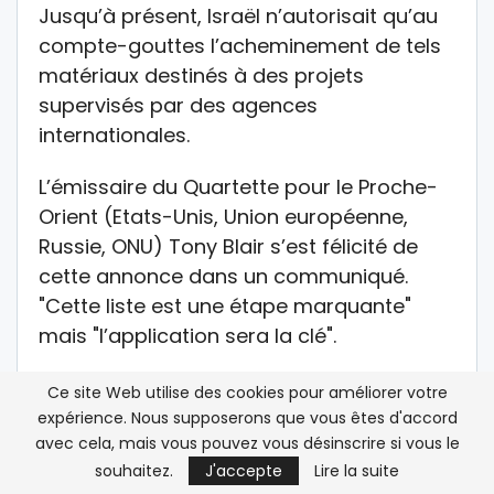
Jusqu’à présent, Israël n’autorisait qu’au
compte-gouttes l’acheminement de tels
matériaux destinés à des projets
supervisés par des agences
internationales.
L’émissaire du Quartette pour le Proche-
Orient (Etats-Unis, Union européenne,
Russie, ONU) Tony Blair s’est félicité de
cette annonce dans un communiqué.
"Cette liste est une étape marquante"
mais "l’application sera la clé".
"Des milliers de produits qui n’étaient pas
Ce site Web utilise des cookies pour améliorer votre
disponibles par les canaux légaux
expérience. Nous supposerons que vous êtes d'accord
avec cela, mais vous pouvez vous désinscrire si vous le
devraient à présent entrer. Cela créera un
souhaitez.
J'accepte
Lire la suite
contrepoids à l’économie des tunnels, qui